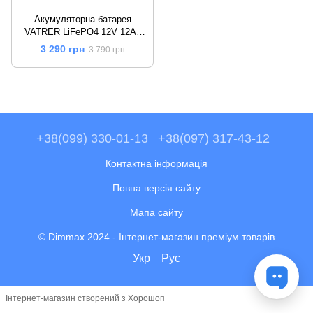
Акумуляторна батарея
VATRER LiFePO4 12V 12Ah
(153,6Wh) із вбудованим BMS
3 290 грн
3 790 грн
на 5000+ циклів
+38(099) 330-01-13
+38(097) 317-43-12
Контактна інформація
Повна версія сайту
Мапа сайту
© Dimmax 2024 - Інтернет-магазин преміум товарів
Укр
Рус
Інтернет-магазин створений з Хорошоп