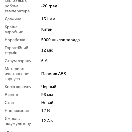
Мінімальна
робоча
-20 град.
температура
Довжина
151 мм
Країна
Китай
виробник
Наработка
5000 циклов заряда
Гарантійний
12 міс
термін
Струм заряду
6 А
Материал
изготовления
Пластик ABS
корпуса
Колір корпусу
Черный
Висота
96 мм
Стан
Новий
Напряжение
12 В
Ємність
12 А·ч
аккумулятору
Тип