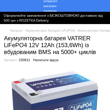
Оформлюйте замовлення з БЕЗКОШТОВНОЮ доставкою від
500 грн з ROZETKA Delivery
Каталог
Акумуляторні батареї LiFePO4
Акумуляторні бата
Акумуляторна батарея VATRER
LiFePO4 12V 12Ah (153,6Wh) із
вбудованим BMS на 5000+ циклів
Артикул:
230811
Написати відгук