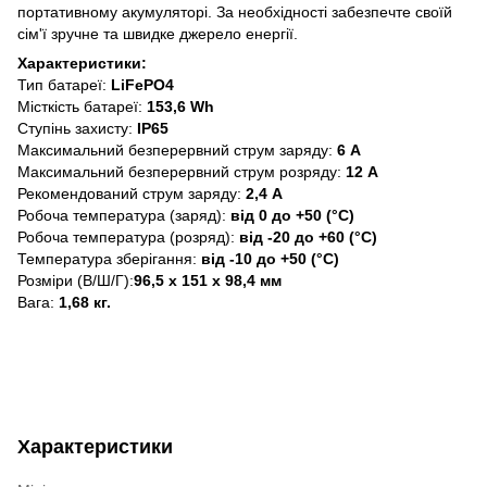
портативному акумуляторі. За необхідності забезпечте своїй
сім'ї зручне та швидке джерело енергії.
Характеристики:
Тип батареї:
LiFePO4
Місткість батареї:
153,6 Wh
Ступінь захисту:
IP65
Максимальний безперервний струм заряду:
6 А
Максимальний безперервний струм розряду:
12 А
Рекомендований струм заряду:
2,4 А
Робоча температура (заряд):
від 0 до +50 (°C)
Робоча температура (розряд):
від -20 до +60 (°C)
Температура зберігання:
від -10 до +50 (°C)
Розміри (В/Ш/Г):
96,5 х 151 х 98,4 мм
Вага:
1,68 кг.
Характеристики