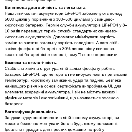
Виняткова довговічність та легка вага.
Наші літій-залізні акумулятори LiFePO4 забезпечують понад
5000 циклів у порівнянні з 300–500 циклами у свинцево-
кислотних батареях. Термін служби акумуляторів LiFePO4 у 8–
10 разів перевищує термін служби стандартних свинцево-
кислотних акумуляторів. Допомагає мінімізувати вартість
заміни та знизити загальну вартість володіння. А вага літій-
залізо-фосфатної батареї на 30% легша, ніж у свинцево-
кислотної батареї тієї ж ємності, тому її легше переносити.
Безпека та екологічність.
Стабільна хімічна структура літій-залізо-фосфату робить
батарею LiFePO4, що не горить і не вибухає навіть при високій
температурі, короткому замиканні, ударі та падінні. Безпека
найвищого рівня на основі сертифіката випробувань UL для
елемента всередині акумулятора. І він не містить важких і
рідкісних металів і екологічніший, що називається зеленою
батареєю.
Багатофункціональність.
Завдяки відсутності кислоти в літій-іонному акумуляторі, ви
можете безпечно монтувати його в будь-якому положенні.
Ідеально підходить для простих домашніх потреб у