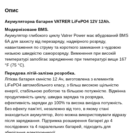
Опис
Акумуляторна батарея VATRER LiFePO4 12V 12Ah.
Модернізоване BMS.
Акумулятор глибокого циклу Vatrer Power має вбудований BMS
6А для захисту від перезаряду, надмірного розряду,
навантаження по струму та короткого замикання з чудовою
низькою швидкістю саморозряду. Вимкнення при високій
температурі запобігає зарядженню при температурі вище 167
°F (75 °C).
Передова літій-залізна розробка.
Літієва батарея ємністю 12 Ач, виготовлена з елементів
LiFePO4 автомобільного класу, з більш високою щільністю
енергії, стабільною роботою та більшою потужністю. Відмінна
продуктивність циклу, швидка зарядка та розрядка,
ефективність зарядки до 100% та висока вихідна потужність.
Без ефекту пам'яті, незалежно від того, в якому стані
знаходиться акумулятор, його можна використовувати відразу
після заряджання. Підтримка розширення батареї до 4
послідовних та 4 паралельних батарей, підходить для
зберігання електроенергії.