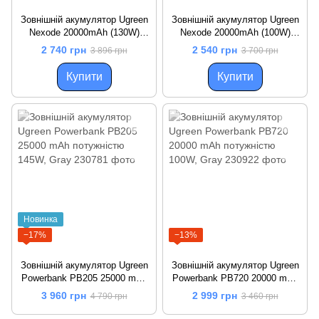
Зовнішній акумулятор Ugreen
Зовнішній акумулятор Ugreen
Nexode 20000mAh (130W)
Nexode 20000mAh (100W)
портативний повербанк на 3
портативний повербанк на 3
2 740 грн
2 540 грн
3 896 грн
3 700 грн
порти із вбудованим кабелем
порти зі швидким
USB Type-C (PB723)
заряджанням і кабелем USB-
Купити
Купити
C (PB725)
Новинка
−17%
−13%
Зовнішній акумулятор Ugreen
Зовнішній акумулятор Ugreen
Powerbank PB205 25000 mAh
Powerbank PB720 20000 mAh
потужністю 145W, Gray
потужністю 100W, Gray
3 960 грн
2 999 грн
4 790 грн
3 460 грн