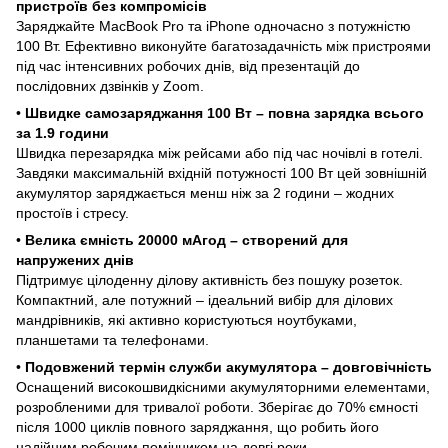
пристроїв без компромісів
Заряджайте MacBook Pro та iPhone одночасно з потужністю
100 Вт. Ефективно виконуйте багатозадачність між пристроями
під час інтенсивних робочих днів, від презентацій до
послідовних дзвінків у Zoom.
•
Швидке самозаряджання 100 Вт – повна зарядка всього
за 1.9 години
Швидка перезарядка між рейсами або під час ночівлі в готелі.
Завдяки максимальній вхідній потужності 100 Вт цей зовнішній
акумулятор заряджається менш ніж за 2 години – жодних
простоїв і стресу.
•
Велика ємність 20000 мАгод – створений для
напружених днів
Підтримує цілоденну ділову активність без пошуку розеток.
Компактний, але потужний – ідеальний вибір для ділових
мандрівників, які активно користуються ноутбуками,
планшетами та телефонами.
•
Подовжений термін служби акумулятора – довговічність
Оснащений високошвидкісними акумуляторними елементами,
розробленими для тривалої роботи. Зберігає до 70% ємності
після 1000 циклів повного заряджання, що робить його
надійним робочим помічником на довгі роки.