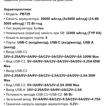
Характеристики:
• Модель:
PB725
• Ємність акумулятора:
20000 мАгод (4х5000 мАгод) (14.4В
5000 мАгод) / 72 Вт⋅год
• Тип акумулятора:
Li-Ion
• Номінальна (корисна) ємність при 5В:
11000 мАгод (TYP 6A)
• Кількість вихідних портів:
3
• Порти:
USB-C (вхід/вихід), USB-C (вхід/вихід), USB-A
(вихід)
• Вихід USB-C1:
10V⎓2.25A/5V⎓3A/9V⎓3A/12V⎓3A/15V⎓3A/20V⎓5A 100W Max
• Вхід USB-C1:
5V⎓3A/9V⎓3A/12V⎓3A/15V⎓3A/20V⎓3.25A 65W
Max
• Вихід USB-C2:
10V⎓2.25A/5V⎓3A/9V⎓3A/12V⎓2.5A/15V⎓2A/20V⎓1.5A 30W
Max
• Вхід USB-C2:
5V⎓3A/9V⎓3A/12V⎓2.5A 30W Max
• Вихід USB-A:
10V⎓2.25A/5V⎓3A/9V⎓2A/12V⎓1.5A
• Потужність виходів USB-C1+USB-C2:
95 Вт
• Загальний вихід:
5V⎓6A/9V⎓6A/12V⎓5.5A/15V⎓5A/20V⎓4.75A
• Гранична напруга зарядки акумулятора:
4.2V⎓