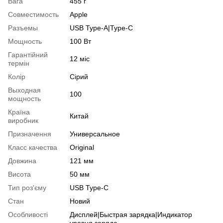
Вага
455 г
Совместимость
Apple
Разъемы
USB Type-A|Type-C
Мощность
100 Вт
Гарантійний
12 міс
термін
Колір
Сірий
Выходная
100
мощность
Країна
Китай
виробник
Призначення
Универсальное
Класс качества
Original
Довжина
121 мм
Висота
50 мм
Тип роз'єму
USB Type-C
Стан
Новий
Особливості
Дисплей|Быстрая зарядка|Индикатор
уровня заряда