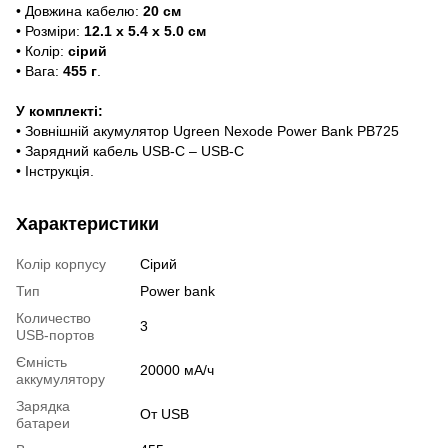
• Довжина кабелю:
20 см
• Розміри:
12.1 х 5.4 х 5.0 см
• Колір:
сірий
• Вага:
455
г
.
У комплекті:
• Зовнішній акумулятор Ugreen Nexode Power Bank PB725
• Зарядний кабель USB-C – USB-C
• Інструкція.
Характеристики
Колір корпусу
Сірий
Тип
Power bank
Количество
3
USB-портов
Ємність
20000 мА/ч
аккумулятору
Зарядка
От USB
батареи