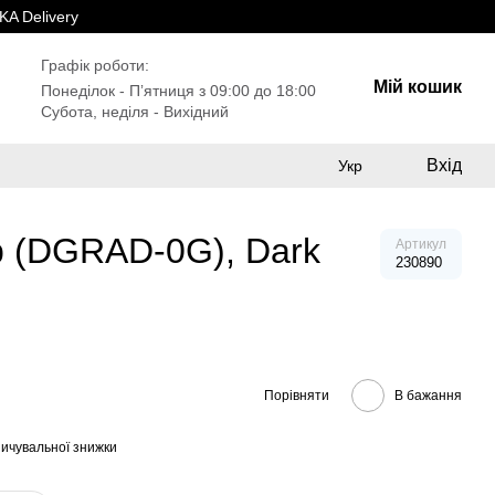
A Delivery
Графік роботи:
Мій кошик
Понеділок - Пʼятниця з 09:00 до 18:00
Субота, неділя - Вихідний
Вхід
Укр
p (DGRAD-0G), Dark
Артикул
230890
Порівняти
В бажання
ичувальної знижки