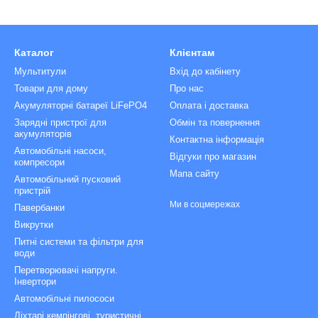
Каталог
Клієнтам
Мультитули
Вхід до кабінету
Товари для дому
Про нас
Акумуляторні батареї LiFePO4
Оплата і доставка
Зарядні пристрої для
Обмін та повернення
акумуляторів
Контактна інформація
Автомобільні насоси,
Відгуки про магазин
компресори
Мапа сайту
Автомобільний пусковий
пристрій
Ми в соцмережах
Павербанки
Викрутки
Питні системи та фільтри для
води
Перетворювачі напруги.
Інвертори
Автомобільні пилососи
Ліхтарі кемпінгові, туристичні,