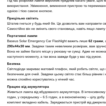
Під час розробки лампи виробник приділив багато уваги, щоб 
використання. Увімкнення, вимкнення пристрою та перемикан
однією і тією самою кнопкою.
Прицільно світить
Штатив гнеться у будь-який бік. Це дозволить вам направити сві
Самостійно він не змінить свого становища, навіть якщо лампу
Портативні лампи
Baseus Solar Emergency Car Flashlight важить лише
62 грами
,
290х44х30 мм
. Завдяки таким невеликим розмірам, вам зручно
Вона не займе багато місця у рюкзаку чи сумці. Адже не можн
наступного моменту, а так вона завжди буде у вас під рукою.
Безпека
Світлодіоди закриває матовий плафон, який робить світло, що
безпечним для очей. Завдяки цьому світло стає більш рівним і
можна спокійно користуватись у нічний час.
Працює від акумулятора
Живиться лампа від вбудованого акумулятора. В інтенсивному 
годин, у середньому – 6.5 годин, а в економічному – цілу добу
комплект вкладено кабель. Заряджається пристрій від джерел