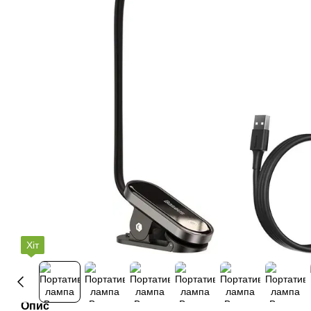
Хіт
Опис