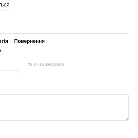
ться
нтія
Повернення
р
Увійти за допомогою