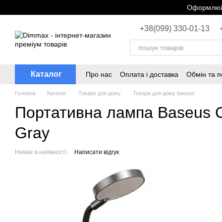
Перейти до основного контенту
Оформлюйт
+38(099) 330-01-13
Каталог
Про нас
Оплата і доставка
Обмін та 
Головна
Каталог
Товари для дому
Товари для дому baseus
Портативна лампа Baseus C
Gray
Немає в наявності
Написати відгук