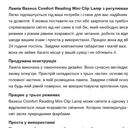
Лампа Baseus Comfort Reading Mini Clip Lamp з регулюван
Легко підлаштується під ваші потреби і стане для вас надійним
та дозвілля. Її можна поставити на стіл або закріпити на тумбоч
спрямовувати світло від неї саме в той бік, який необхідно вис
режими з різним рівнем яскравості: для читання, роботи та від
шкоди вашим очам і проста у використанні. Працює вона від вб
24 години поспіль. Завдяки компактним габаритам і малій вазі, ї
вона не займе багато місця у вашій сумці і не обтяжить її.
Продумана конструкція
Лампа виконана у лаконічному дизайні. Вона сучасно виглядає
якому інтер'єрі. Пристрій складається з трьох частин: основи-п
головної частини, в якій розміщена лампа. Завдяки стійкій осно
на будь-якій рівній поверхні, не використовуючи кріплення при
Працює у трьох режимах
Baseus Comfort Reading Mini Clip Lamp може світити в одному 
відрізняються лише яскравістю свічення. Колірна температура
світ засяє природними фарбами.
Проста у використанні