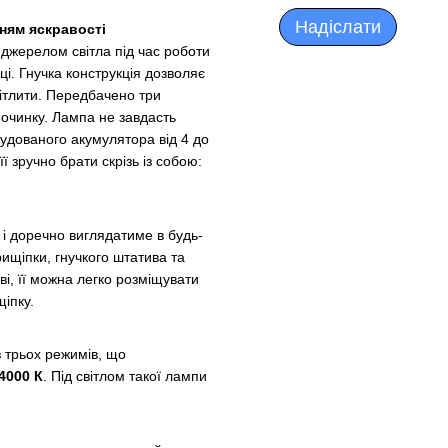
Надіслати
ням яскравості
 джерелом світла під час роботи
ці. Гнучка конструкція дозволяє
вітлити. Передбачено три
починку. Лампа не завдасть
удованого акумулятора від 4 до
ї зручно брати скрізь із собою:
 і доречно виглядатиме в будь-
рищіпки, гнучкого штатива та
ві, її можна легко розміщувати
щіпку.
з трьох режимів, що
4000 К
. Під світлом такої лампи