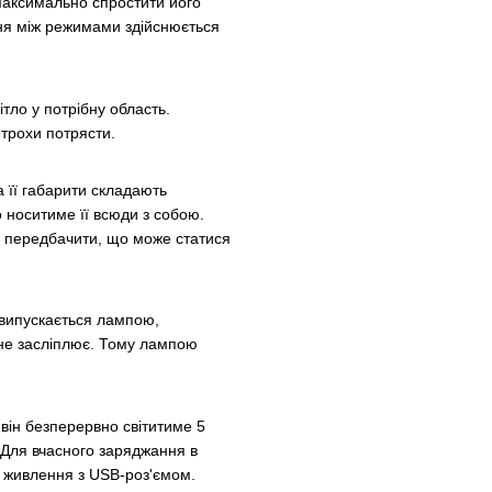
максимально спростити його
ня між режимами здійснюється
тло у потрібну область.
 трохи потрясти.
 а її габарити складають
 носитиме її всюди з собою.
а передбачити, що може статися
 випускається лампою,
 не засліплює. Тому лампою
він безперервно світитиме 5
. Для вчасного заряджання в
а живлення з USB-роз'ємом.