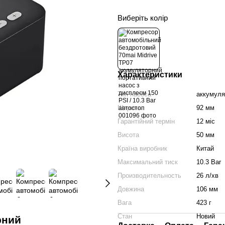
Виберіть колір
Характеристики
Тип насоса
аккумул
Ширина
92 мм
Гарантійний термін
12 міс
Висота
50 мм
Країна виробник
Китай
Максимальний тиск
10.3 Bar
Производительность
26 л/хв
Довжина
106 мм
Вага
423 г
Стан
Новий
рний