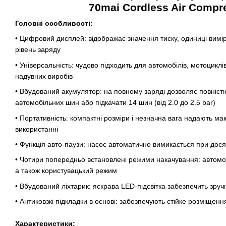
70mai Cordless Air Compr
Головні особливості:
• Цифровий дисплей: відображає значення тиску, одиниці вим
рівень заряду
• Універсальність: чудово підходить для автомобілів, мотоциклів
надувних виробів
• Вбудований акумулятор: на повному заряді дозволяє повніст
автомобільних шин або підкачати 14 шин (від 2.0 до 2.5 bar)
• Портативність: компактні розміри і незначна вага надають ма
використанні
• Функція авто-паузи: насос автоматично вимикається при дося
• Чотири попередньо встановлені режими накачування: автомоб
а також користувацький режим
• Вбудований ліхтарик: яскрава LED-підсвітка забезпечить зру
• Антиковзкі підкладки в основі: забезпечують стійке розміщен
Характеристики: