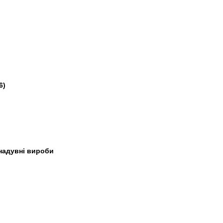
6)
 надувні вироби