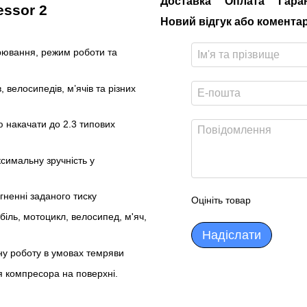
Доставка
Оплата
Гара
essor 2
Новий відгук або комента
ірювання, режим роботи та
, велосипедів, м’ячів та різних
ю накачати до 2.3 типових
ксимальну зручність у
гненні заданого тиску
Оцініть товар
іль, мотоцикл, велосипед, м'яч,
Надіслати
чну роботу в умовах темряви
ня компресора на поверхні.