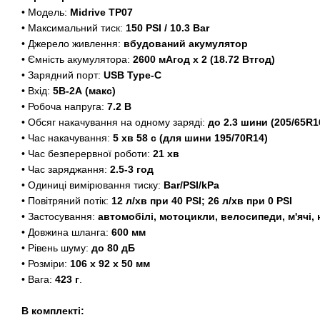
• Модель:
Midrive TP07
• Максимальний тиск:
150 PSI / 10.3 Bar
• Джерело живлення:
вбудований акумулятор
• Ємність акумулятора:
2600 мАгод х 2 (18.72 Втгод)
• Зарядний порт:
USB Type-C
• Вхід:
5В-2А (макс)
• Робоча напруга:
7.2 В
• Обсяг накачування на одному заряді:
до 2.3 шини (205/65R1
• Час накачування:
5 хв 58 с (для шини 195/70R14)
• Час безперервної роботи:
21 хв
• Час заряджання:
2.5-3 год
• Одиниці вимірювання тиску:
Bar/PSI/kPa
• Повітряний потік:
12 л/хв при 40 PSI; 26 л/хв при 0 PSI
• Застосування:
автомобілі, мотоцикли, велосипеди, м'ячі,
• Довжина шланга:
600 мм
• Рівень шуму:
до 80 дБ
• Розміри:
106 х 92 х 50 мм
• Вага:
423 г
.
В комплекті: