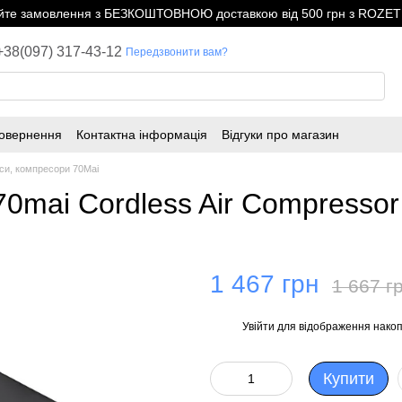
е замовлення з БЕЗКОШТОВНОЮ доставкою від 500 грн з ROZETK
+38(097) 317-43-12
Передзвонити вам?
повернення
Контактна інформація
Відгуки про магазин
си, компресори 70Mai
0mai Cordless Air Compressor
1 467 грн
1 667 г
Увійти
для відображення накоп
%
Купити