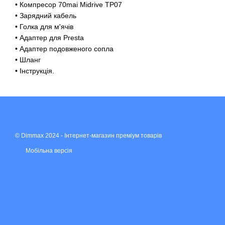
• Компресор 70mai Midrive TP07
• Зарядний кабель
• Голка для м'ячів
• Адаптер для Presta
• Адаптер подовженого сопла
• Шланг
• Інструкція.
© Dimmax 2024 - Інтернет-магазин преміум товарів
Мобільна версія