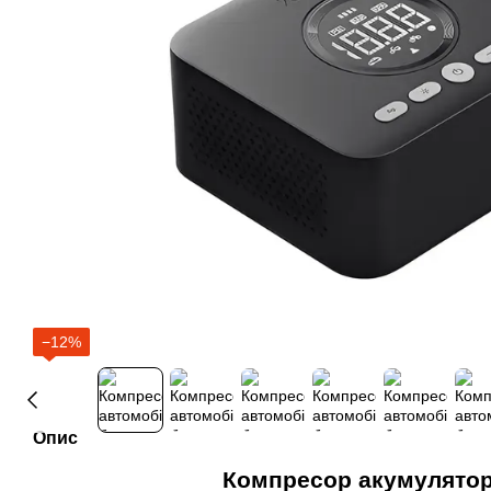
−12%
Опис
Компресор акумулято