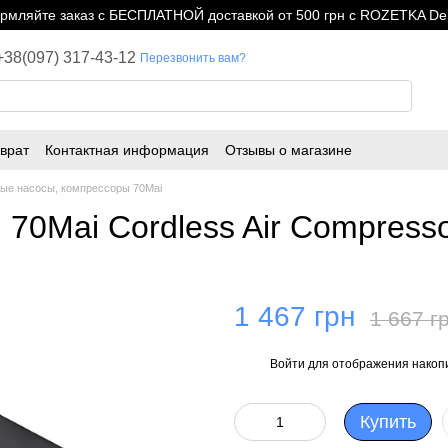
мляйте заказ с БЕСПЛАТНОЙ доставкой от 500 грн с ROZETKA Del
+38(097) 317-43-12
Перезвонить вам?
врат
Контактная информация
Отзывы о магазине
ые насосы, компрессоры 70Mai
70Mai Cordless Air Compresso
1 467 грн
1 667 г
Войти
для отображения накопи
%
Купить