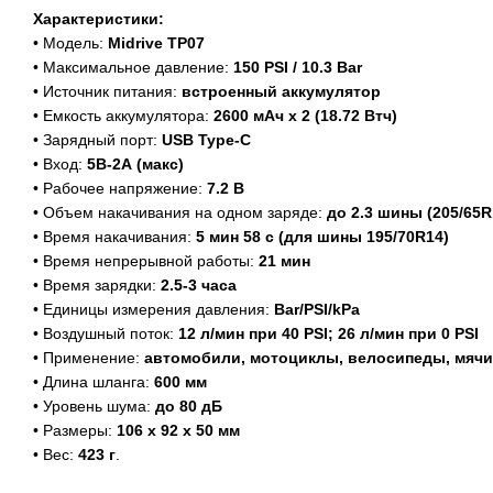
Характеристики:
• Модель:
Midrive TP07
• Максимальное давление:
150 PSI / 10.3 Bar
• Источник питания:
встроенный аккумулятор
• Емкость аккумулятора:
2600 мАч х 2 (18.72 Втч)
• Зарядный порт:
USB Type-C
• Вход:
5В-2А (макс)
• Рабочее напряжение:
7.2 В
• Объем накачивания на одном заряде:
до 2.3 шины (205/65R
• Время накачивания:
5 мин 58 с (для шины 195/70R14)
• Время непрерывной работы:
21 мин
• Время зарядки:
2.5-3 часа
• Единицы измерения давления:
Bar/PSI/kPa
• Воздушный поток:
12 л/мин при 40 PSI; 26 л/мин при 0 PSI
• Применение:
автомобили, мотоциклы, велосипеды, мячи
• Длина шланга:
600 мм
• Уровень шума:
до 80 дБ
• Размеры:
106 х 92 х 50 мм
• Вес:
423 г
.