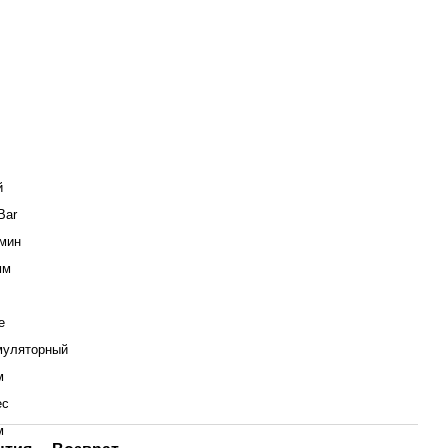
й
Bar
/мин
мм
е
муляторный
м
ес
м