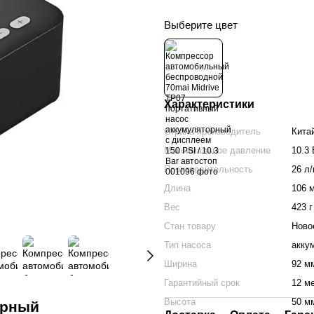
Выберите цвет
Характеристики
Страна производитель
Кита
Максимальное давление
10.3 
Производительность
26 л
Длина
106 
Вес
423 г
Стан товару
Ново
Тип насоса
акку
Ширина
92 м
Гарантийный срок
12 м
Высота
50 м
орный