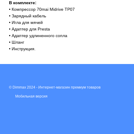
В комплекте:
• Компрессор 70mai Midrive TP07
• Зарядный кабель
• Игла для мячей
• Адаптер для Presta
• Адаптер удлиненного сопла
• Шланг
• Инструкция.
© Dimmax 2024 - Интернет-магазин премиум товаров
Мобильная версия