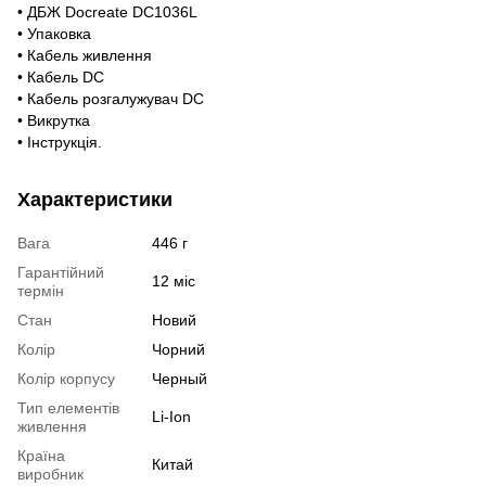
• ДБЖ Docreate DC1036L
• Упаковка
• Кабель живлення
• Кабель DC
• Кабель розгалужувач DC
• Викрутка
• Інструкція.
Характеристики
Вага
446 г
Гарантійний
12 міс
термін
Стан
Новий
Колір
Чорний
Колір корпусу
Черный
Тип елементів
Li-Ion
живлення
Країна
Китай
виробник