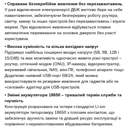
•
Справжнє безперебійне живлення без перезавантажень
У разі відключення електроенергії ДБЖ миттєво бере на себе
навантаження, забезпечуючи безперервну роботу роутера,
свитчу, камер та інших пристроїв без перезавантажень і втрати
мережі. При відновленні живлення відбувається плавне
автоматичне перемикання на основне джерело без участі
користувача.
•
Висока сумісність та кілька вихідних напруг
Підтримує найбільш поширені вихідні напруги (5В, 9В, 12В і
15/24В) та має можливість одночасно живити різні пристрої –
роутер, оптичний модем (ONU), IP-камеру, відеореєстратор,
мережевий світильник, NAS, міні-ПК, телефонні апарати тощо.
Додатково наявний USB-порт 5В/2А, який можна
використовувати як резервне живлення для гаджетів або як
«силовий» адаптер для USB-пристроїв.
•
Змінні акумулятори 18650 – тривалий термін служби та
гнучкість
Конструкція розрахована на чотири стандартні Li-ion
акумулятори типорозміру 18650 з плоским контактом, що
забезпечує зручність заміни та довший ресурс експлуатації в
порівнянні з неремонтованими вбудованими батареями.