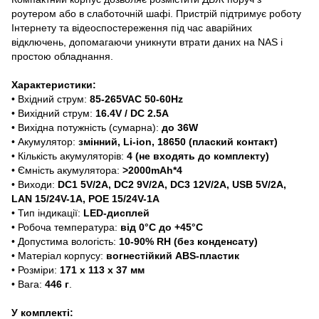
роутером або в слаботочній шафі. Пристрій підтримує роботу
Інтернету та відеоспостереження під час аварійних
відключень, допомагаючи уникнути втрати даних на NAS і
простою обладнання.
Характеристики:
• Вхідний струм:
85-265VAC 50-60Hz
• Вихідний струм:
16.4V / DC 2.5A
• Вихідна потужність (сумарна):
до 36W
• Акумулятор:
змінний,
Li-ion, 18650 (плаский контакт)
• Кількість акумуляторів:
4 (не входять до комплекту)
• Ємність акумулятора:
>2000mAh*4
• Виходи:
DC1 5V/2A, DC2 9V/2A, DC3 12V/2A, USB 5V/2A,
LAN 15/24V-1A, POE 15/24V-1A
• Тип індикації:
LED-дисплей
• Робоча температура:
від 0°C до +45°C
• Допустима вологість:
10-90% RH (без конденсату)
• Матеріал корпусу:
вогнестійкий ABS-пластик
• Розміри:
171 х 113 х 37 мм
• Вага:
446 г
.
У комплекті: