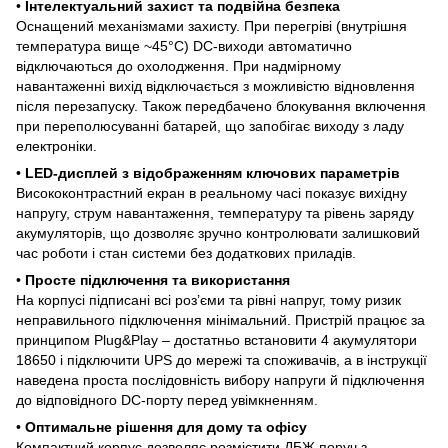
•
Інтелектуальний захист та подвійна безпека
Оснащений механізмами захисту. При перегріві (внутрішня
температура вище ~45°C) DC-виходи автоматично
відключаються до охолодження. При надмірному
навантаженні вихід відключається з можливістю відновлення
після перезапуску. Також передбачено блокування включення
при переполюсуванні батарей, що запобігає виходу з ладу
електроніки.
•
LED-дисплей з відображенням ключових параметрів
Висококонтрастний екран в реальному часі показує вихідну
напругу, струм навантаження, температуру та рівень заряду
акумуляторів, що дозволяє зручно контролювати залишковий
час роботи і стан системи без додаткових приладів.
•
Просте підключення та використання
На корпусі підписані всі роз’єми та рівні напруг, тому ризик
неправильного підключення мінімальний. Пристрій працює за
принципом Plug&Play – достатньо встановити 4 акумулятори
18650 і підключити UPS до мережі та споживачів, а в інструкції
наведена проста послідовність вибору напруги й підключення
до відповідного DC-порту перед увімкненням.
•
Оптимальне рішення для дому та офісу
Компактний корпус дозволяє розмістити ДБЖ поруч з