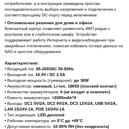
потребителям, а в инструкции приведена простая
последовательность выбора напряжения и подключения к
соответствующему DC-порту перед включением.
•
Оптимальное решение для дома и офиса
Компактный корпус позволяет разместить ИБП рядом с
роутером или в слаботочном шкафу. Устройство
поддерживает работу Интернета и видеонаблюдения при
аварийных отключениях, помогая избежать потери данных на
NAS и простоя оборудования.
Характеристики:
• Входящий ток:
85-265VAC 50-60Hz
• Выходной ток:
16.4V / DC 2.5A
• Выходная мощность (суммарная):
до 36W
• Аккумулятор:
сменный, Li-ion, 18650 (плоский контакт)
• Количество аккумуляторов:
4 (не входят в комплект)
• Емкость аккумулятора:
>2000mAh*4
• Выходы:
DC1 5V/2A, DC2 9V/2A, DC3 12V/2A, USB 5V/2A,
LAN 15/24V-1A, POE 15/24V-1A
• Тип индикации:
LED-дисплей
• Рабочая температура:
от 0°C до +45°C
• Допустимая влажность:
10-90% RH (без конденсата)