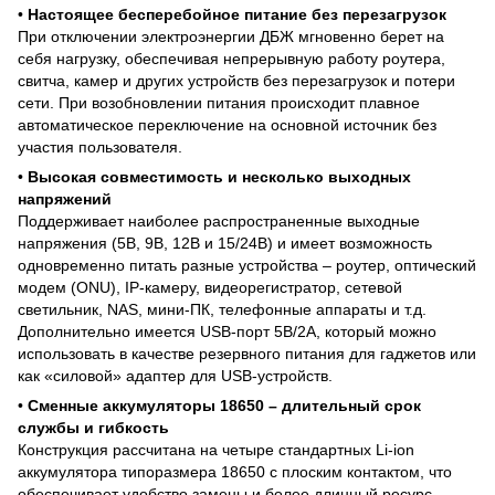
•
Настоящее бесперебойное питание без перезагрузок
При отключении электроэнергии ДБЖ мгновенно берет на
себя нагрузку, обеспечивая непрерывную работу роутера,
свитча, камер и других устройств без перезагрузок и потери
сети. При возобновлении питания происходит плавное
автоматическое переключение на основной источник без
участия пользователя.
•
Высокая совместимость и несколько выходных
напряжений
Поддерживает наиболее распространенные выходные
напряжения (5В, 9В, 12В и 15/24В) и имеет возможность
одновременно питать разные устройства – роутер, оптический
модем (ONU), IP-камеру, видеорегистратор, сетевой
светильник, NAS, мини-ПК, телефонные аппараты и т.д.
Дополнительно имеется USB-порт 5В/2А, который можно
использовать в качестве резервного питания для гаджетов или
как «силовой» адаптер для USB-устройств.
•
Сменные аккумуляторы 18650 – длительный срок
службы и гибкость
Конструкция рассчитана на четыре стандартных Li-ion
аккумулятора типоразмера 18650 с плоским контактом, что
обеспечивает удобство замены и более длинный ресурс