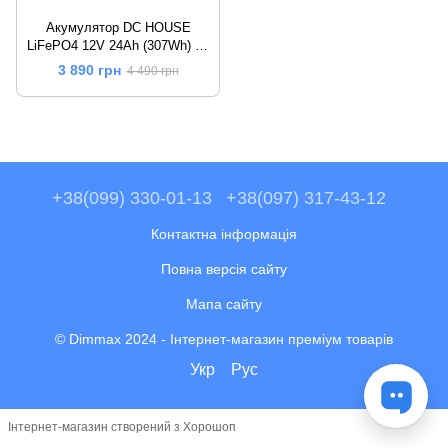
Акумулятор DC HOUSE
LiFePO4 12V 24Ah (307Wh) на
3000+ життєвих циклів
3 890 грн
4 490 грн
+38(099) 330-01-13
+38(097) 317-43-12
Контактна інформація
Повна версія сайту
Мапа сайту
© Dimmax 2024 - Інтернет-магазин преміум товарів
Укр
Рус
Інтернет-магазин створений з Хорошоп