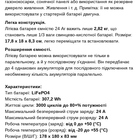
газонокосарки, сонячної панелі або використання як резервне
джерело живлення. Живлення і т. д. Примітка: її не можна
використовувати у стартерній батареї двигуна.
Легка конструкція.
Літієва батарея ємністю 24 Аг важить лише
2,82 кг
, що
становить лише 1/3 ваги свинцево-кислотної батареї. Розміри:
17,8 х 18 х 8,3 см
, легко переміщати та встановлювати.
Розширення ємності.
Літієву батарею можна використовувати не тільки в
паралельному, а й у послідовному з'єднанні. Він передбачає
до 4 однакових акумуляторів для послідовного підключення та
необмежену кількість акумуляторів паралельно.
Характеристики:
Тип батареї:
LiFePO4
Місткість батареї:
307,2 Wh
Життєві цикли:
3000 циклів до 80+% потужності
Максимальний безперервний струм заряду:
24 А
Максимальний безперервний струм розряду:
24 А
Робоча температура (заряд):
від 0 до +50 (°C)
Робоча температура (розряд):
від -20 до +55 (°C)
Розміри (В/Ш/Г):
178 х 180 х 83 мм