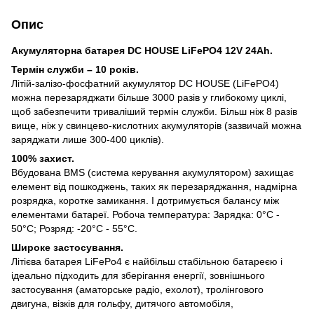
Опис
Акумуляторна батарея DC HOUSE LiFePO4 12V 24Ah.
Термін служби – 10 років.
Літій-залізо-фосфатний акумулятор DC HOUSE (LiFePO4)
можна перезаряджати більше 3000 разів у глибокому циклі,
щоб забезпечити триваліший термін служби. Більш ніж 8 разів
вище, ніж у свинцево-кислотних акумуляторів (зазвичай можна
заряджати лише 300-400 циклів).
100% захист.
Вбудована BMS (система керування акумулятором) захищає
елемент від пошкоджень, таких як перезаряджання, надмірна
розрядка, коротке замикання. І дотримується балансу між
елементами батареї. Робоча температура: Зарядка: 0°C -
50°C; Розряд: -20°C - 55°C.
Широке застосування.
Літієва батарея LiFePo4 є найбільш стабільною батареєю і
ідеально підходить для зберігання енергії, зовнішнього
застосування (аматорське радіо, ехолот), тролінгового
двигуна, візків для гольфу, дитячого автомобіля,