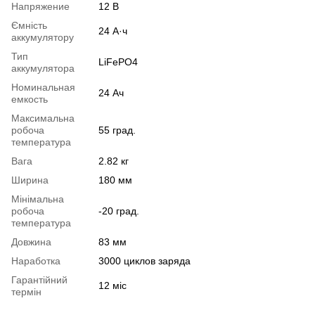
Напряжение
12 В
Ємність
24 А·ч
аккумулятору
Тип
LiFePO4
аккумулятора
Номинальная
24 Ач
емкость
Максимальна
робоча
55 град.
температура
Вага
2.82 кг
Ширина
180 мм
Мінімальна
робоча
-20 град.
температура
Довжина
83 мм
Наработка
3000 циклов заряда
Гарантійний
12 міс
термін