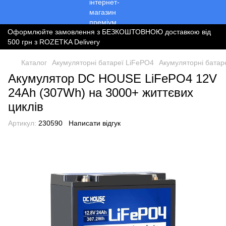
Оформлюйте замовлення з БЕЗКОШТОВНОЮ доставкою від
500 грн з ROZETKA Delivery
Каталог
Акумуляторні батареї LiFePO4
Акумуляторні бата
Акумулятор DC HOUSE LiFePO4 12V
24Ah (307Wh) на 3000+ життєвих
циклів
Артикул:
230590
Написати відгук