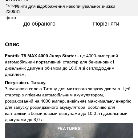
Увійти
для відображення накопичувальної знижки
%
До обраного
Порівняти
Опис
Fanttik T8 MAX 4000 Jump Starter
- це 4000-амперний
автомобільний портативний стартер для бензинових і
дизельних двигунів об'ємом до 10,0 л зі світлодіодним
дисплеєм.
Потужність Титану.
З пусковою силою Титану для миттєвого запуску двигуна. Цей
стартер з літієвим автомобільним акумулятором,
розрахований на 4000 ампер, вивільняє максимальну енергію
для запуску розрядженого акумулятора, особливо для
вантажівки з бензиновими двигунами до 10,0 л і дизельними
двигунами до 8,0 л.