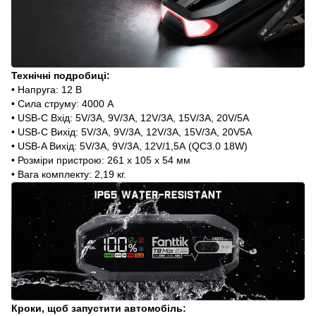
Технічні подробиці:
• Напруга: ‎12 В
• Сила струму: 4000 А
• USB-C Вхід: 5V/3А, 9V/3А, 12V/3А, 15V/3A, 20V/5A
• USB-C Вихід: 5V/3А, 9V/3А, 12V/3А, 15V/3A, 20V5A
• USB-A Вихід: 5V/3А, 9V/3А, 12V/1,5А (QC3.0 18W)
• Розміри пристрою: ‎261 х 105 х 54 мм
• Вага комплекту: 2,19 кг.
Кроки, щоб запустити автомобіль: