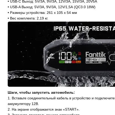
• USB-C Выход: 5V/3А, 9V/3А, 12V/3А, 15V/3A, 20V5A
• USB-A Выход: 5V/3А, 9V/3А, 12V/1,5А (QC3.0 18W)
• Размеры устройства: ‎261 х 105 х 54 мм
• Вес комплекта: 2,19 кг.
Шаги, чтобы запустить автомобиль:
1. Вставьте соединительный кабель в устройство и подключи
аккумулятору 12В.
2. На экране отображается знак «START».
3. Заведите двигатель вашего автомобиля.