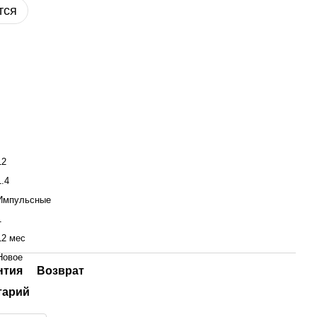
тся
12
1.4
Импульсные
1
12 мес
Новое
нтия
Возврат
тарий