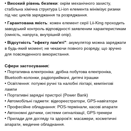
•
Високий рівень безпеки
: окрім механічного захисту,
стабільна хімічна структура Li-ion елемента мінімізує ризики
під час циклів заряджання та розряджання.
•
Гарантована якість
: кожен елемент серії Lii-King проходить
заводський контроль відповідності заявленим характеристикам
(ємність, напруга, внутрішній опір).
•
Відсутність "ефекту пам'яті"
: акумулятор можна заряджати
в будь-який момент, не чекаючи повного розряду, що зручно
для повсякденного використання.
Сфери застосування:
• Портативна електроніка: дрібна побутова електроніка,
Bluetooth-колонки, радіоприймачі, дитячі іграшки
• Освітлення: потужні ручні та налобні ліхтарі, кемпінгові
лампи
• Портативні зарядні пристрої (Power Bank)
• Автомобільні гаджети: відеореєстратори, GPS-навігатори
• Професійне обладнання: POS-термінали, касові апарати
• Автономні датчики, системи сигналізації, GPS-трекери
• Прилади для догляду та здоров'я: масажери, косметичні
апарати, медичне обладнання.