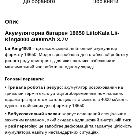
До обраного
Порівняти
Опис
Акумуляторна батарея 18650 LiitoKala Lii-
King4000 4000mAh 3.7V
Lii-King4000
– це високоємний літій-іонний акумулятор
формату 18650. Модель розроблена для стабільної роботи у
різного роду пристроях, для яких важливо забезпечити
максимальний час роботи на одному заряді.
Головні переваги:
•
Тривала робота і ресурс
: акумулятор розрахований на
тривалий термін експлуатації зі збереженням номінальних
параметрів протягом сотень циклів, а ємність в 4000 мАгод є
однією з найвищих для формату 18650.
•
Вибухозахисний клапан
: корпус оснащений спеціальним
захисним клапаном, який скидає надлишковий внутрішній тиск
у разі перегріву; це запобігає деформації та гарантує цілісність
акумулятора навіть у нестандартних ситуаціях.