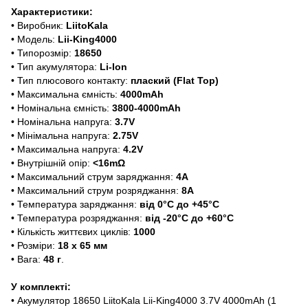
Характеристики:
• Виробник:
LiitoKala
• Модель:
Lii-King4000
• Типорозмір:
18650
• Тип акумулятора:
Li-Ion
• Тип плюсового контакту:
плаский (Flat Top)
• Максимальна ємність:
4000mAh
• Номінальна ємність:
3800-4000mAh
• Номінальна напруга:
3.7V
• Мінімальна напруга:
2.75V
• Максимальна напруга:
4.2V
• Внутрішній опір:
<16mΩ
• Максимальний струм заряджання:
4А
• Максимальний струм розряджання:
8А
• Температура заряджання:
від 0°C до +45°C
• Температура розряджання:
від -20°C до +60°C
• Кількість життєвих циклів:
1000
• Розміри:
18 х 65 мм
• Вага:
48 г
.
У комплекті:
• Акумулятор 18650 LiitoKala Lii-King4000 3.7V 4000mAh (1