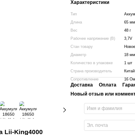
Характеристики
Тип
Аккум
Длина
65 мм
Вес
48 г
Рабочее напряжение (В)
3,7V
Стан товару
Ново
Диаметр
18 мм
Количество в упаковке
1 шт
Страна производитель
Китай
Сопротивление
16 О
Доставка
Оплата
Гара
Новый отзыв или коммен
 Lii-King4000