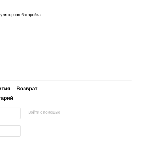
уляторная батарейка
е
м
нтия
Возврат
тарий
Войти с помощью