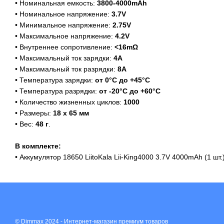
• Номинальная емкость:
3800-4000mAh
• Номинальное напряжение:
3.7V
• Минимальное напряжение:
2.75V
• Максимальное напряжение:
4.2V
• Внутреннее сопротивление:
<16mΩ
• Максимальный ток зарядки:
4А
• Максимальный ток разрядки:
8А
• Температура зарядки:
от 0°C до +45°C
• Температура разрядки:
от -20°C до +60°C
• Количество жизненных циклов:
1000
• Размеры:
18 х 65 мм
• Вес:
48 г
.
В комплекте:
• Аккумулятор 18650 LiitoKala Lii-King4000 3.7V 4000mAh (1 шт.)
© Dimmax 2024 - Интернет-магазин премиум товаров