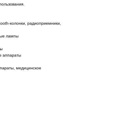
пользования.
tooth-колонки, радиоприемники,
вые лампы
ры
е аппараты
ппараты, медицинское