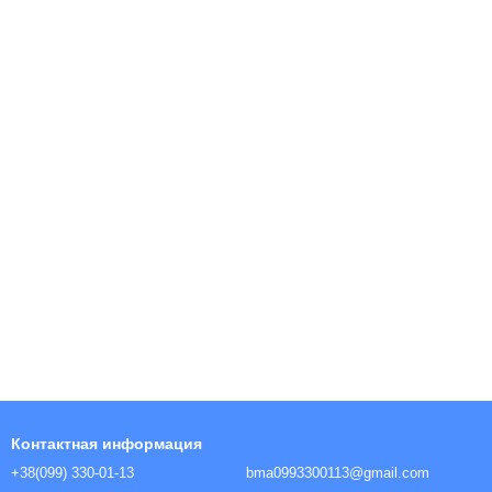
Контактная информация
+38(099) 330-01-13
bma0993300113@gmail.com