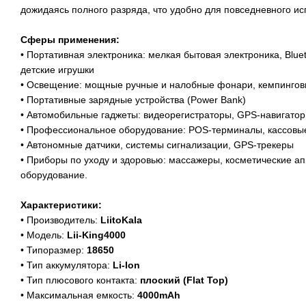
дожидаясь полного разряда, что удобно для повседневного ис
Сферы применения:
• Портативная электроника: мелкая бытовая электроника, Blue
детские игрушки
• Освещение: мощные ручные и налобные фонари, кемпинго
• Портативные зарядные устройства (Power Bank)
• Автомобильные гаджеты: видеорегистраторы, GPS-навигато
• Профессиональное оборудование: POS-терминалы, кассовы
• Автономные датчики, системы сигнализации, GPS-трекеры
• Приборы по уходу и здоровью: массажеры, косметические а
оборудование.
Характеристики:
• Производитель:
LiitoKala
• Модель:
Lii-King4000
• Типоразмер:
18650
• Тип аккумулятора:
Li-Ion
• Тип плюсового контакта:
плоский (Flat Top)
• Максимальная емкость:
4000mAh