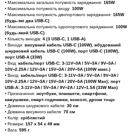
• Максимальна загальна потужність заряджання:
165W
• Максимальна потужність входу:
100W
• Максимальна потужність двопортового заряджання:
165W
(будь-які два USB-C)
• Максимальна потужність однопортового заряджання:
100W
(будь-який USB-C)
• Кількість виходів:
4 (3 USB-C, 1 USB-A)
• Виходи:
висувний кабель USB-C (100W), вбудований
шнурковий кабель USB-C (100W), порт USB-C (100W),
порт USB-A (33W)
• Вхід:
кабель/порт USB-C: 3-11V⎓3A / 5V⎓3A / 9V⎓3A /
10V⎓2.25A / 12V⎓3A / 15V⎓3A / 20V⎓5A (100W макс.)
• Вихід:
кабель/порт USB-C: 3-11V⎓3A / 5V⎓3A / 9V⎓3A /
10V⎓2.25A / 12V⎓3A / 15V⎓3A / 20V⎓5A (100W Max); порт
USB-A: 3-11V⎓3A / 5V⎓3A / 9V⎓2A / 12V⎓1.5A (33W Max)
• Призначення:
ноутбуки, планшети, смартфони,
навушники, смарт-годинники, консолі, дрони тощо
• Довжина шнуркового кабеля:
30 см
• Довжина висувного кабеля:
70 см
• Колір:
сріблястий
• Розміри:
157 х 54 х 49 мм
• Вага:
595 г
.