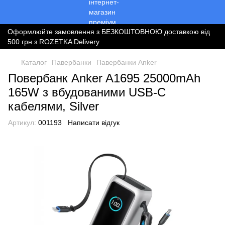
Оформлюйте замовлення з БЕЗКОШТОВНОЮ доставкою від
500 грн з ROZETKA Delivery
Каталог
Павербанки
Павербанки Anker
Повербанк Anker A1695 25000mAh
165W з вбудованими USB‑C
кабелями, Silver
Артикул:
001193
Написати відгук