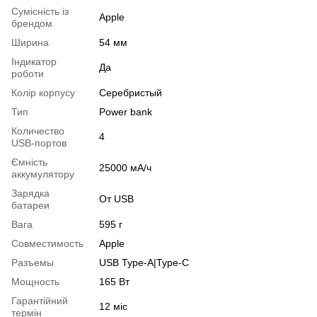
Сумісність із
Apple
брендом
Ширина
54 мм
Індикатор
Да
роботи
Колір корпусу
Серебристый
Тип
Power bank
Количество
4
USB-портов
Ємність
25000 мА/ч
аккумулятору
Зарядка
От USB
батареи
Вага
595 г
Совместимость
Apple
Разъемы
USB Type-A|Type-C
Мощность
165 Вт
Гарантійний
12 міс
термін