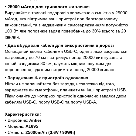
•
25000 мАгод для тривалого живлення
Вирушайте в тривалі подорожі з величезною ємністю у 25000
мАгод, яка підтримає ваші пристрої при багаторазовому
використанні, та з надшвидким самозаряджанням потужністю
100 Вт, яке поповнює заряд повербанка до 30% всього за 20
хвилин.
•
Два вбудовані кабелі для використання в дорозі
Оснащений двома кабелями USB-C, один з яких висувається
на довжину до 70 см і витримує понад 20000 витягувань, а
інший, завдовжки 30 см, служить міцним шнурком для
перенесення, здатним витримати понад 20000 згинань.
•
Заряджання 4-х пристроїв одночасно
Ніколи не залишайтеся без заряду, незалежно від того,
заряджаєте ви смартфони, планшети чи інші пристрої з USB.
Підключайте до чотирьох пристроїв одночасно завдяки двом
кабелям USB-C, порту USB-C та порту USB-A.
Характеристики:
• Виробник:
Anker
• Модель:
A1695
• Ємність:
25000mAh (3.6V / 90Wh)