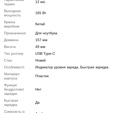
12 міс
термін
Выходная
165 Вт
мощность
Країна
Китай
виробник
Призначення
Для ноутбука
Довжина
157 мм
Висота
49 мм
Тип роз'єму
USB Type-C
Стан
Новий
Особливості
Индикатор уровня заряда, Быстрая зарядка
Матеріал
Пластик
корпуса
Функція
бездротової
Нет
зарядки
Быстрая
Да
зарядка
Сумісність із