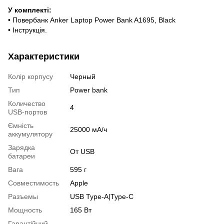
У комплекті:
• Повербанк Anker Laptop Power Bank A1695, Black
• Інструкція.
Характеристики
Колір корпусу
Черный
Тип
Power bank
Количество
4
USB-портов
Ємність
25000 мА/ч
аккумулятору
Зарядка
От USB
батареи
Вага
595 г
Совместимость
Apple
Разъемы
USB Type-A|Type-C
Мощность
165 Вт
Гарантійний