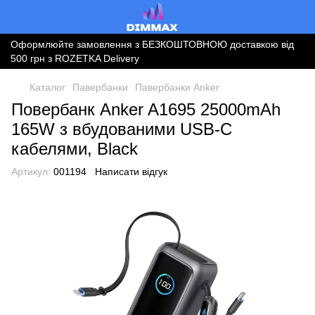
Оформлюйте замовлення з БЕЗКОШТОВНОЮ доставкою від
500 грн з ROZETKA Delivery
Каталог
Павербанки
Павербанки Anker
Повербанк Anker A1695 25000mAh
165W з вбудованими USB‑C
кабелями, Black
Артикул:
001194
Написати відгук