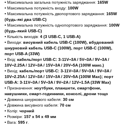
• Максимальна загальна потужність заряджання:
165W
• Максимальна потужність входу:
100W
• Максимальна потужність двопортового заряджання:
165W
(будь-які два USB-C)
• Максимальна потужність однопортового заряджання:
100W
(будь-який USB-C)
• Кількість виходів:
4 (3 USB-C, 1 USB-A)
• Виходи:
висувний кабель USB-C (100W), вбудований
шнурковий кабель USB-C (100W), порт USB-C (100W),
порт USB-A (33W)
• Вхід:
кабель/порт USB-C: 3-11V⎓3A / 5V⎓3A / 9V⎓3A /
10V⎓2.25A / 12V⎓3A / 15V⎓3A / 20V⎓5A (100W макс.)
• Вихід:
кабель/порт USB-C: 3-11V⎓3A / 5V⎓3A / 9V⎓3A /
10V⎓2.25A / 12V⎓3A / 15V⎓3A / 20V⎓5A (100W Max); порт
USB-A: 3-11V⎓3A / 5V⎓3A / 9V⎓2A / 12V⎓1.5A (33W Max)
• Призначення:
ноутбуки, планшети, смартфони,
навушники, смарт-годинники, консолі, дрони тощо
• Довжина шнуркового кабеля:
30 см
• Довжина висувного кабеля:
70 см
• Колір:
чорний
• Розміри:
157 х 54 х 49 мм
• Вага:
595 г
.