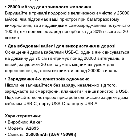
•
25000 мАгод для тривалого живлення
Вирушайте в тривалі подорожі з величезною ємністю у 25000
мАгод, яка підтримає ваші пристрої при багаторазовому
використанні, та з надшвидким самозаряджанням потужністю
100 Вт, яке поповнює заряд повербанка до 30% всього за 20
хвилин.
•
Два вбудовані кабелі для використання в дорозі
Оснащений двома кабелями USB-C, один з яких висувається
на довжину до 70 см і витримує понад 20000 витягувань, а
інший, завдовжки 30 см, служить міцним шнурком для
перенесення, здатним витримати понад 20000 згинань.
•
Заряджання 4-х пристроїв одночасно
Ніколи не залишайтеся без заряду, незалежно від того,
заряджаєте ви смартфони, планшети чи інші пристрої з USB.
Підключайте до чотирьох пристроїв одночасно завдяки двом
кабелям USB-C, порту USB-C та порту USB-A.
Характеристики:
• Виробник:
Anker
• Модель:
A1695
• Ємність:
25000mAh (3.6V / 90Wh)