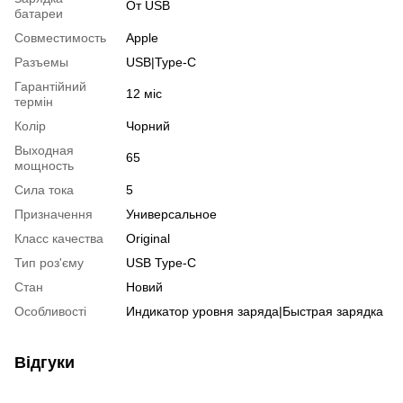
От USB
батареи
Совместимость
Apple
Разъемы
USB|Type-C
Гарантійний
12 міс
термін
Колір
Чорний
Выходная
65
мощность
Сила тока
5
Призначення
Универсальное
Класс качества
Original
Тип роз'єму
USB Type-C
Стан
Новий
Особливості
Индикатор уровня заряда|Быстрая зарядка
Відгуки