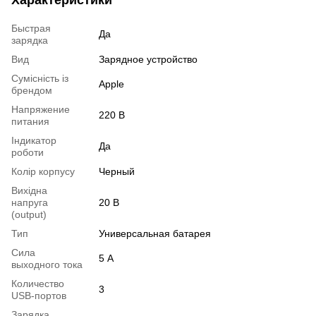
Быстрая
Да
зарядка
Вид
Зарядное устройство
Сумісність із
Apple
брендом
Напряжение
220 В
питания
Індикатор
Да
роботи
Колір корпусу
Черный
Вихідна
напруга
20 В
(output)
Тип
Универсальная батарея
Сила
5 А
выходного тока
Количество
3
USB-портов
Зарядка