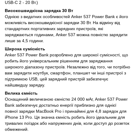
USB-C 2 - 20 Вт.)
Високошвидкісна зарядка 30 Вт
Однією з видатних особливостей Anker 537 Power Bank є його
можливість високошвидкісної зарядки 30 Вт. На відміну від
стандартних портативних зарядних пристроїв, які
заряджаються годинами, Anker 537 можна повністю зарядити
лише за 4,5 години.
Широка сумісність
Anker 537 Power Bank розроблено для широкої сумісності, що
робить його універсальним рішенням для заряджання
широкого діапазону пристроїв. Незалежно від того, чи потрібно
вам зарядити ноутбук, смартфон, планшет чи інші пристрої з
підтримкою USB, цей зарядний пристрій забезпечує
найшвидшу зарядку.
Велика ємність
Оснащений величезною ємністю 24 000 мАг, Anker 537 Power
Bank забезпечує достатньо енергії приблизно для однієї
повної зарядки MacBook Pro і принаймні для 4,8 зарядок для
iPhone 13 Pro. Ця значна ємність робить його ідеальним для
тривалих поїздок або напружених днів, коли доступ до розеток
обмежений.