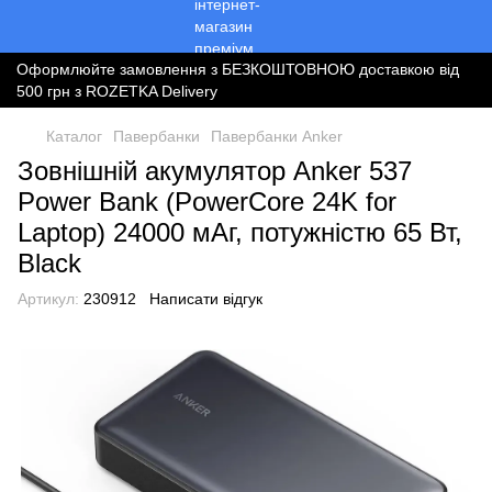
Оформлюйте замовлення з БЕЗКОШТОВНОЮ доставкою від
500 грн з ROZETKA Delivery
Каталог
Павербанки
Павербанки Anker
Зовнішній акумулятор Anker 537
Power Bank (PowerCore 24K for
Laptop) 24000 мАг, потужністю 65 Вт,
Black
Артикул:
230912
Написати відгук