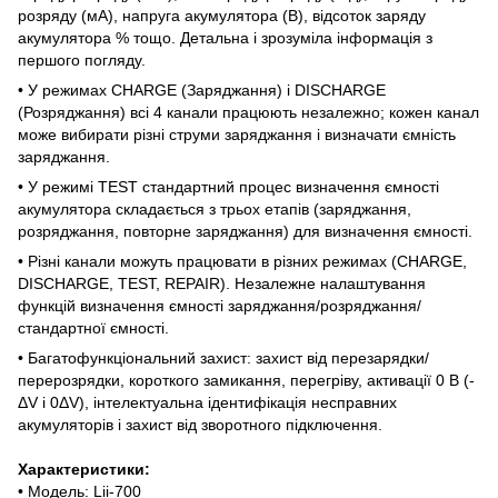
розряду (мА), напруга акумулятора (В), відсоток заряду
акумулятора % тощо. Детальна і зрозуміла інформація з
першого погляду.
• У режимах CHARGE (Заряджання) і DISCHARGE
(Розряджання) всі 4 канали працюють незалежно; кожен канал
може вибирати різні струми заряджання і визначати ємність
заряджання.
• У режимі TEST стандартний процес визначення ємності
акумулятора складається з трьох етапів (заряджання,
розряджання, повторне заряджання) для визначення ємності.
• Різні канали можуть працювати в різних режимах (CHARGE,
DISCHARGE, TEST, REPAIR). Незалежне налаштування
функцій визначення ємності заряджання/розряджання/
стандартної ємності.
• Багатофункціональний захист: захист від перезарядки/
перерозрядки, короткого замикання, перегріву, активації 0 В (-
ΔV і 0ΔV), інтелектуальна ідентифікація несправних
акумуляторів і захист від зворотного підключення.
Характеристики:
• Модель: Lii-700