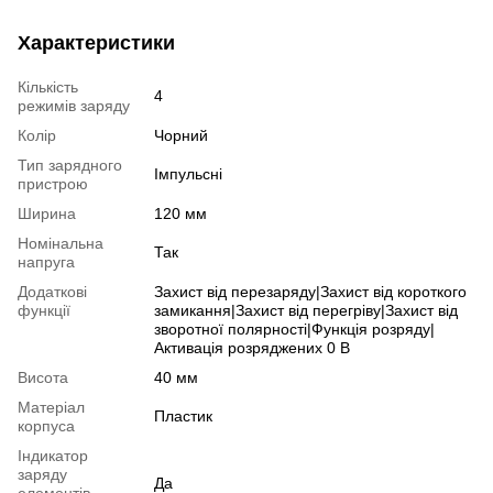
Характеристики
Кількість
4
режимів заряду
Колір
Чорний
Тип зарядного
Імпульсні
пристрою
Ширина
120 мм
Номінальна
Так
напруга
Додаткові
Захист від перезаряду|Захист від короткого
функції
замикання|Захист від перегріву|Захист від
зворотної полярності|Функція розряду|
Активація розряджених 0 В
Висота
40 мм
Матеріал
Пластик
корпуса
Індикатор
заряду
Да
елементів