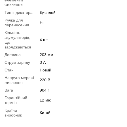
живлення
Тип індикатора
Дисплей
Ручка для
Ні
перенесення
Кількість
акумуляторів,
4 шт.
що
заряджаються
Довжина
203 мм
Струм заряду
3 А
Стан
Новий
Напруга мережі
220 В
живлення
Вага
904 г
Гарантійний
12 міс
термін
Країна
Китай
виробник