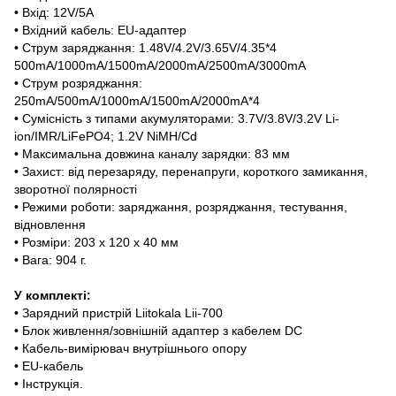
• Вхід: 12V/5А
• Вхідний кабель: EU-адаптер
• Струм заряджання: 1.48V/4.2V/3.65V/4.35*4
500mA/1000mA/1500mA/2000mA/2500mA/3000mA
• Струм розряджання:
250mA/500mA/1000mA/1500mA/2000mA*4
• Сумісність з типами акумуляторами: 3.7V/3.8V/3.2V Li-
ion/IMR/LiFePO4; 1.2V NiMH/Cd
• Максимальна довжина каналу зарядки: 83 мм
• Захист: від перезаряду, перенапруги, короткого замикання,
зворотної полярності
• Режими роботи: заряджання, розряджання, тестування,
відновлення
• Розміри: 203 х 120 х 40 мм
• Вага: 904 г.
У комплекті:
• Зарядний пристрій Liitokala Lii-700
• Блок живлення/зовнішній адаптер з кабелем DC
• Кабель-вимірювач внутрішнього опору
• EU-кабель
• Інструкція.