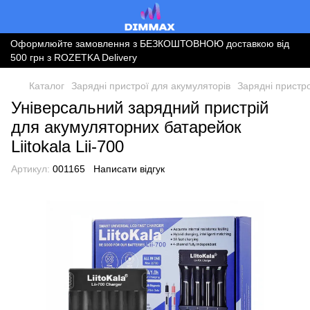
Оформлюйте замовлення з БЕЗКОШТОВНОЮ доставкою від
500 грн з ROZETKA Delivery
Каталог
Зарядні пристрої для акумуляторів
Зарядні пристро
Універсальний зарядний пристрій
для акумуляторних батарейок
Liitokala Lii-700
Артикул:
001165
Написати відгук