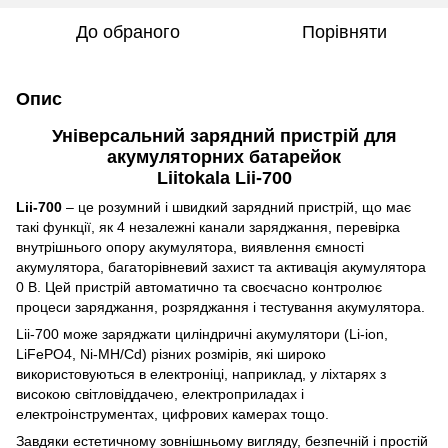
До обраного
Порівняти
Опис
Універсальний зарядний пристрій для
акумуляторних батарейок
Liitokala Lii-700
Lii-700
–
це розумний і швидкий зарядний пристрій, що має
такі функції, як 4 незалежні канали заряджання, перевірка
внутрішнього опору акумулятора, виявлення ємності
акумулятора, багаторівневий захист та активація акумулятора
0 В. Цей пристрій автоматично та своєчасно контролює
процеси заряджання, розряджання і тестування акумулятора.
Lii-700 може заряджати циліндричні акумулятори (Li-ion,
LiFePO4, Ni-MH/Cd) різних розмірів, які широко
використовуються в електроніці, наприклад, у ліхтарях з
високою світловіддачею, електроприладах і
електроінструментах, цифрових камерах тощо.
Завдяки естетичному зовнішньому вигляду, безпечній і простій