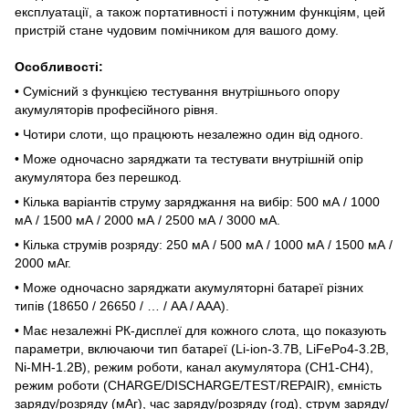
експлуатації, а також портативності і потужним функціям, цей
пристрій стане чудовим помічником для вашого дому.
Особливості:
• Сумісний з функцією тестування внутрішнього опору
акумуляторів професійного рівня.
• Чотири слоти, що працюють незалежно один від одного.
• Може одночасно заряджати та тестувати внутрішній опір
акумулятора без перешкод.
• Кілька варіантів струму заряджання на вибір: 500 мА / 1000
мА / 1500 мА / 2000 мА / 2500 мА / 3000 мА.
• Кілька струмів розряду: 250 мА / 500 мА / 1000 мА / 1500 мА /
2000 мАг.
• Може одночасно заряджати акумуляторні батареї різних
типів (18650 / 26650 / … / AA / AAA).
• Має незалежні РК-дисплеї для кожного слота, що показують
параметри, включаючи тип батареї (Li-ion-3.7В, LiFePo4-3.2В,
Ni-MH-1.2В), режим роботи, канал акумулятора (CH1-CH4),
режим роботи (CHARGE/DISCHARGE/TEST/REPAIR), ємність
заряду/розряду (мАг), час заряду/розряду (год), струм заряду/