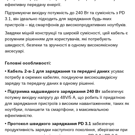
ефективну передачу енергії.
Підтримуючи вихідну потужність до 240 Вт та сумісність з PD
3.1, він ідеально підходить для заряджання будь-яких
пристроїв – від смартфонів до високопродуктивних ноутбуків.
Завдяки міцній конструкції та широкій сумісності, цей кабель є
розумним рішенням для користувачів, які потребують
швидкості, безпеки та зручності в одному високоякісному
аксесуарі.
Головні особливості:
•
Кабель 2-в-1 для заряджання та передачі даних
усуває
потребу в окремих кабелях, поєднуючи високошвидкісну
зарядку та передачу даних в одному рішенні.
•
Підтримка надшвидкого заряджання 240 Вт
забезпечує
потужну вихідну напругу до 48V/5 А, що робить її придатною
для заряджання пристроїв з високим навантаженням, таких як
ноутбуки, планшети та смартфони, з максимальною
ефективністю.
•
Протокол швидкого заряджання PD 3.1
забезпечує
продуктивність зарядки наступного покоління, зберігаючи при