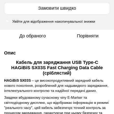
Замовити швидко
Увійти
для відображення накопичувальної знижки
%
До обраного
Порівняти
Опис
Кабель для заряджання USB Type-C
HAGiBiS SX03S Fast Charging Data Cable
(сріблястий)
HAGiBiS SX03S
– це високопродуктивний зарядний кабель
нового покоління, розроблений для надшвидкого заряджання,
інтелектуального контролю та надійної передачі даних.
Завдяки вбудованому сучасному чіпу E-Marker та
світлодіодному дисплею, що відображає інформацію в режимі
"реального часу", цей кабель забезпечує точний контроль за
процесом заряджання, гарантуючи при цьому безпечну та