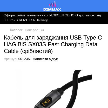
Оформлюйте замовлення з БЕЗКОШТОВНОЮ доставкою від
500 грн з ROZETKA Delivery
Каталог
Павербанки
Кабель для заряджання USB Type-C
HAGiBiS SX03S Fast Charging Data
Cable (сріблястий)
Артикул:
001235
Написати відгук