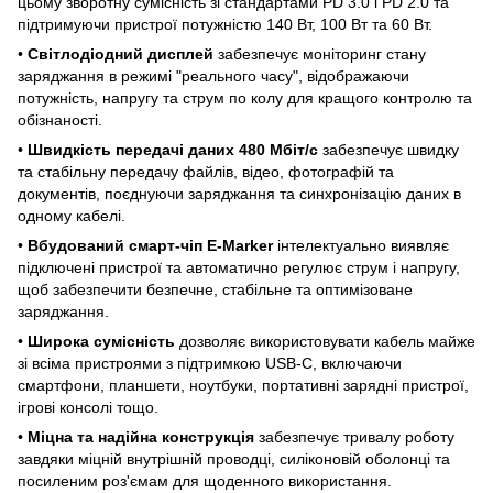
цьому зворотну сумісність зі стандартами PD 3.0 і PD 2.0 та
підтримуючи пристрої потужністю 140 Вт, 100 Вт та 60 Вт.
•
Світлодіодний дисплей
забезпечує моніторинг стану
заряджання в режимі "реального часу", відображаючи
потужність, напругу та струм по колу для кращого контролю та
обізнаності.
•
Швидкість передачі даних 480 Мбіт/с
забезпечує швидку
та стабільну передачу файлів, відео, фотографій та
документів, поєднуючи заряджання та синхронізацію даних в
одному кабелі.
•
Вбудований смарт-чіп E-Marker
інтелектуально виявляє
підключені пристрої та автоматично регулює струм і напругу,
щоб забезпечити безпечне, стабільне та оптимізоване
заряджання.
•
Широка сумісність
дозволяє використовувати кабель майже
зі всіма пристроями з підтримкою USB-C, включаючи
смартфони, планшети, ноутбуки, портативні зарядні пристрої,
ігрові консолі тощо.
•
Міцна та надійна конструкція
забезпечує тривалу роботу
завдяки міцній внутрішній проводці, силіконовій оболонці та
посиленим роз'ємам для щоденного використання.