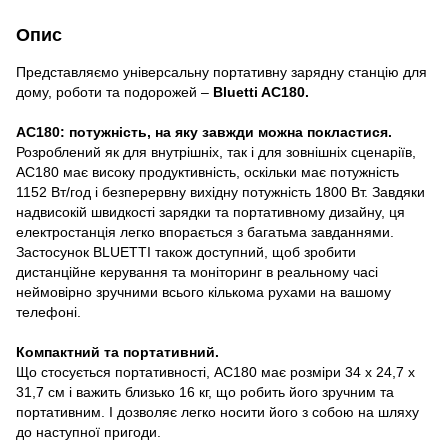
Опис
Представляємо універсальну портативну зарядну станцію для
дому, роботи та подорожей –
Bluetti AC180.
AC180: потужність, на яку завжди можна покластися.
Розроблений як для внутрішніх, так і для зовнішніх сценаріїв,
AC180 має високу продуктивність, оскільки має потужність
1152 Вт/год і безперервну вихідну потужність 1800 Вт. Завдяки
надвисокій швидкості зарядки та портативному дизайну, ця
електростанція легко впорається з багатьма завданнями.
Застосунок BLUETTI також доступний, щоб зробити
дистанційне керування та моніторинг в реальному часі
неймовірно зручними всього кількома рухами на вашому
телефоні.
Компактний та портативний.
Що стосується портативності, AC180 має розміри 34 x 24,7 x
31,7 см і важить близько 16 кг, що робить його зручним та
портативним. І дозволяє легко носити його з собою на шляху
до наступної пригоди.