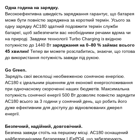
Одна година на зарядку.
Високоефективна швидкість заряджання гарантує, що батарея
може бути повністю заряджена за короткий термін. Усього за
одну зарядку AC180 здатний подовжити термін служби
батареї, щоб забезпечити вас необхідними речами вдома чи
на природі. Завдяки технології Turbo Charging із вхідною
потужністю до 1440 Вт
заряджання на 0–80 % займає всього
45 хвилин!
Тепер ви можете розслабитись, знаючи, що готова
до використання потужність завжди під рукою.
Go Green.
Зарядіть свої веселощі необмеженою сонячною енергією.
AC180 є ідеальним рішенням для економії енергоспоживання
при одночасному скороченні наших бюджетів. Максимальна
потужність сонячної енергії 500 Вт дозволяє повністю зарядити
AC180 всього за 3 години у сонячний день, що робить його
дуже ефективним для доступу до відновлюваних джерел
енергії.
Безпечний, надійний, довговічний.
Безпека завжди стоїть на першому місці. AC180 оснащений
найбезпечнішими батареями LiFePO4, що забезпечують