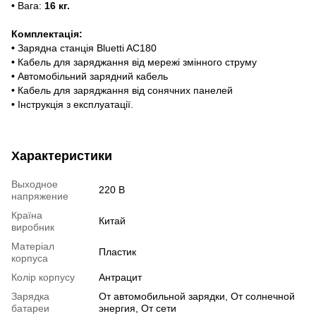
•
Вага:
16 кг.
Комплектація:
•
Зарядна станція Bluetti AC180
•
Кабель для заряджання від мережі змінного струму
•
Автомобільний зарядний кабель
•
Кабель для заряджання від сонячних панелей
•
Інструкція з експлуатації.
Характеристики
Выходное
220 В
напряжение
Країна
Китай
виробник
Матеріал
Пластик
корпуса
Колір корпусу
Антрацит
Зарядка
От автомобильной зарядки, От солнечной
батареи
энергия, От сети