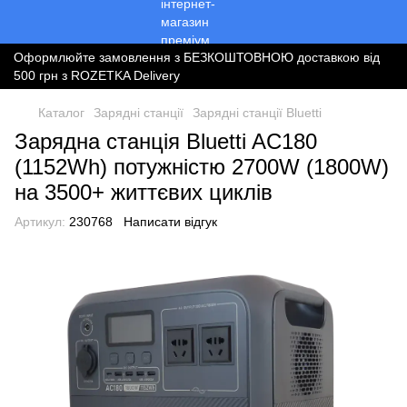
Оформлюйте замовлення з БЕЗКОШТОВНОЮ доставкою від
500 грн з ROZETKA Delivery
Каталог
Зарядні станції
Зарядні станції Bluetti
Зарядна станція Bluetti AC180
(1152Wh) потужністю 2700W (1800W)
на 3500+ життєвих циклів
Артикул:
230768
Написати відгук