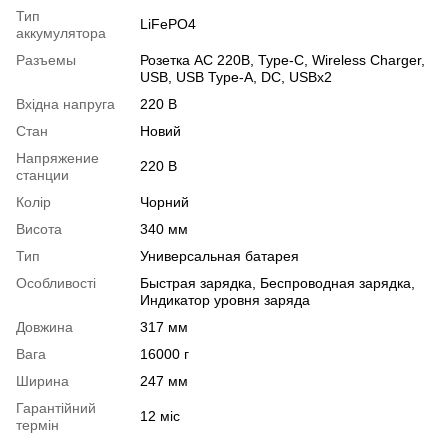
Тип
LiFePO4
аккумулятора
Разъемы
Розетка AC 220В, Type-C, Wireless Charger,
USB, USB Type-A, DC, USBx2
Вхідна напруга
220 В
Стан
Новий
Напряжение
220 В
станции
Колір
Чорний
Висота
340 мм
Тип
Универсальная батарея
Особливості
Быстрая зарядка, Беспроводная зарядка,
Индикатор уровня заряда
Довжина
317 мм
Вага
16000 г
Ширина
247 мм
Гарантійний
12 міс
термін