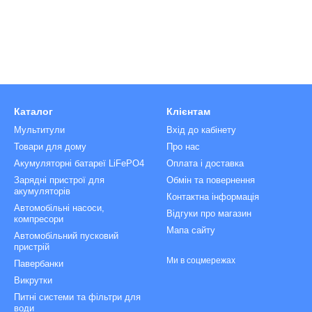
Каталог
Клієнтам
Мультитули
Вхід до кабінету
Товари для дому
Про нас
Акумуляторні батареї LiFePO4
Оплата і доставка
Зарядні пристрої для
Обмін та повернення
акумуляторів
Контактна інформація
Автомобільні насоси,
Відгуки про магазин
компресори
Мапа сайту
Автомобільний пусковий
пристрій
Ми в соцмережах
Павербанки
Викрутки
Питні системи та фільтри для
води