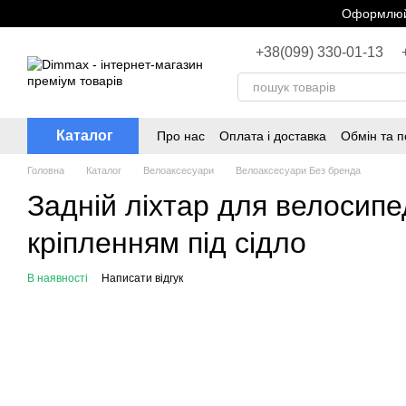
Перейти до основного контенту
Оформлюйт
+38(099) 330-01-13
Каталог
Про нас
Оплата і доставка
Обмін та 
Головна
Каталог
Велоаксесуари
Велоаксесуари Без бренда
Задній ліхтар для велосипед
кріпленням під сідло
В наявності
Написати відгук