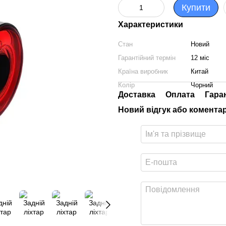
Купити
Характеристики
Стан
Новий
Гарантійний термін
12 міс
Країна виробник
Китай
Колір
Чорний
Доставка
Оплата
Гара
Новий відгук або комента