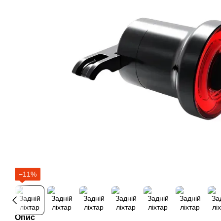
−11%
Опис