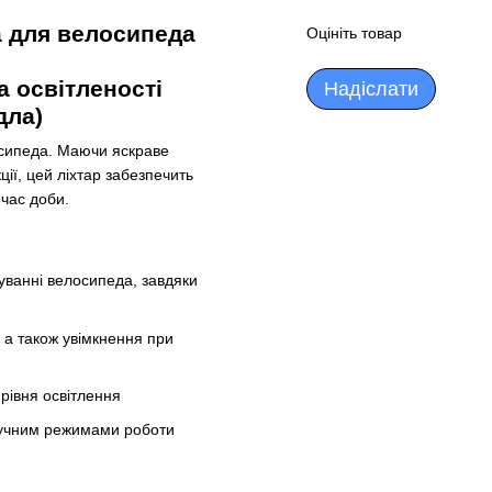
а для велосипеда
Оцініть товар
а освітленості
Надіслати
дла)
осипеда. Маючи яскраве
ції, цей ліхтар забезпечить
 час доби.
муванні велосипеда, завдяки
, а також увімкнення при
 рівня освітлення
ручним режимами роботи