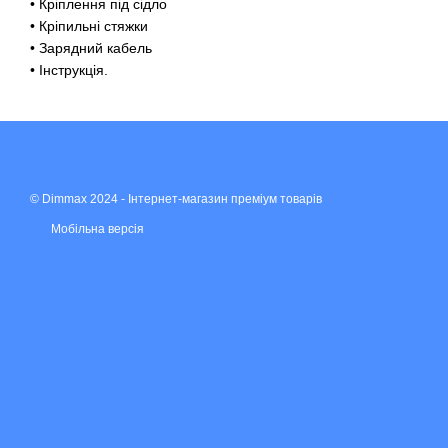
• Кріплення під сідло
• Кріпильні стяжки
• Зарядний кабель
• Інструкція.
© Dimmax 2024 - Інтернет-магазин преміум товарів
Мобільна версія