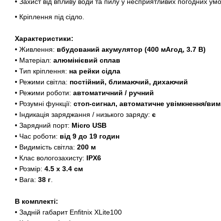
• Захист від впливу води та пилу у несприятливих погодних ум
• Кріплення під сідло.
Характеристики:
• Живлення:
вбудований акумулятор (400 мАгод, 3.7 В)
• Матеріал:
алюмінієвий сплав
• Тип кріплення:
на рейки сідла
• Режими світла:
постійний, блимаючий, дихаючий
• Режими роботи:
автоматичний / ручний
• Розумні функції:
стоп-сигнал, автоматичне увімкнення/вим
• Індикація заряджання / низького заряду:
є
• Зарядний порт:
Micro USB
• Час роботи:
від 9 до 19 годин
• Видимість світла:
200 м
• Клас вологозахисту:
IPХ6
• Розмір:
4.5 х 3.4 см
• Вага:
38 г
.
В комплекті:
• Задній габарит Enfitnix XLite100