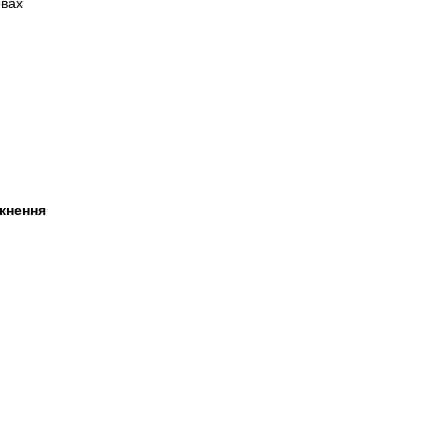
овах
кнення