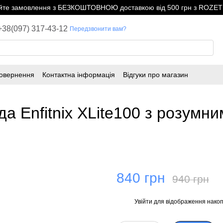
е замовлення з БЕЗКОШТОВНОЮ доставкою від 500 грн з ROZETK
+38(097) 317-43-12
Передзвонити вам?
повернення
Контактна інформація
Відгуки про магазин
а Enfitnix XLite100 з розумни
840 грн
940 грн
Увійти
для відображення накоп
%