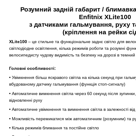
Розумний задній габарит / блимавк
Enfitnix XLite100
з датчиками гальмування, руху т
(кріплення на рейки сі
XLite100
– це стильне та функціональне заднє світло для вел
світлодіодне освітлення, кілька режимів роботи та розумні функ
велосипедисту чудову видимість та безпеку на дорозі в темний
Головні особливості:
• Увімкнення більш яскравого світла на кілька секунд при галь
вбудованому датчику гальмування (функція стоп-сигналу)
• Автоматичне вимкнення світла через 60 секунд після зупинки
відновленні руху
• Автоматичне увімкнення та вимкнення світла в залежності від
• Можливість перемикатися між автоматичним (розумним) та 
• Кілька режимів блимання та постійне світло