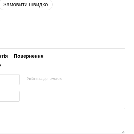
Замовити швидко
нтія
Повернення
р
Увійти за допомогою