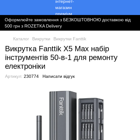
Оформлюйте замовлення з БЕЗКОШТОВНОЮ доставкою від
500 грн з ROZETKA Delivery
Каталог
Викрутки
Викрутки Fanttik
Викрутка Fanttik X5 Max набір
інструментів 50-в-1 для ремонту
електроніки
Артикул:
230774
Написати відгук