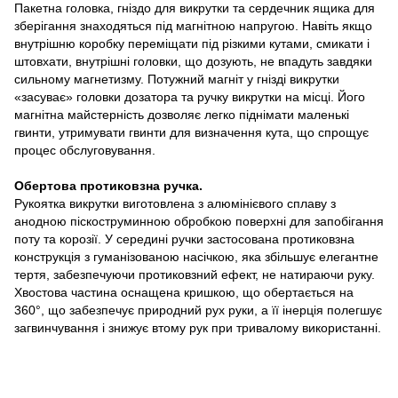
Пакетна головка, гніздо для викрутки та сердечник ящика для
зберігання знаходяться під магнітною напругою. Навіть якщо
внутрішню коробку переміщати під різкими кутами, смикати і
штовхати, внутрішні головки, що дозують, не впадуть завдяки
сильному магнетизму. Потужний магніт у гнізді викрутки
«засуває» головки дозатора та ручку викрутки на місці. Його
магнітна майстерність дозволяє легко піднімати маленькі
гвинти, утримувати гвинти для визначення кута, що спрощує
процес обслуговування.
Обертова протиковзна ручка.
Рукоятка викрутки виготовлена з алюмінієвого сплаву з
анодною піскоструминною обробкою поверхні для запобігання
поту та корозії. У середині ручки застосована протиковзна
конструкція з гуманізованою насічкою, яка збільшує елегантне
тертя, забезпечуючи протиковзний ефект, не натираючи руку.
Хвостова частина оснащена кришкою, що обертається на
360°, що забезпечує природний рух руки, а її інерція полегшує
загвинчування і знижує втому рук при тривалому використанні.