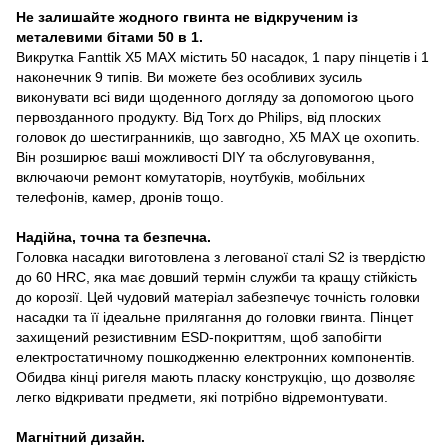
Не залишайте жодного гвинта не відкрученим із
металевими бітами 50 в 1.
Викрутка Fanttik X5 MAX містить 50 насадок, 1 пару пінцетів і 1
наконечник 9 типів. Ви можете без особливих зусиль
виконувати всі види щоденного догляду за допомогою цього
первозданного продукту. Від Torx до Philips, від плоских
головок до шестигранників, що завгодно, X5 MAX це охопить.
Він розширює ваші можливості DIY та обслуговування,
включаючи ремонт комутаторів, ноутбуків, мобільних
телефонів, камер, дронів тощо.
Надійна, точна та безпечна.
Головка насадки виготовлена з легованої сталі S2 із твердістю
до 60 HRC, яка має довший термін служби та кращу стійкість
до корозії. Цей чудовий матеріал забезпечує точність головки
насадки та її ідеальне прилягання до головки гвинта. Пінцет
захищений резистивним ESD-покриттям, щоб запобігти
електростатичному пошкодженню електронних компонентів.
Обидва кінці ригеля мають пласку конструкцію, що дозволяє
легко відкривати предмети, які потрібно відремонтувати.
Магнітний дизайн.