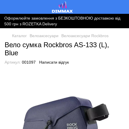
Оформлюйте замовлення з БЕЗКОШТОВНОЮ доставкою від
500 грн з ROZETKA Delivery
Каталог
Велоаксесуари
Велоаксесуари Rockbros
Вело сумка Rockbros AS-133 (L),
Blue
Артикул:
001097
Написати відгук