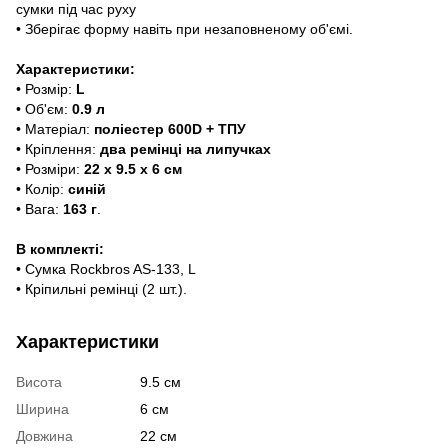
сумки під час руху
• Зберігає форму навіть при незаповненому об'ємі.
Характеристики:
• Розмір:
L
• Об'єм:
0.9 л
• Матеріал:
поліестер 600D + ТПУ
• Кріплення:
два ремінці на липучках
• Розміри:
22 х 9.5 х 6 см
• Колір:
синій
• Вага:
163 г
.
В комплекті:
• Сумка Rockbros AS-133, L
• Кріпильні ремінці (2 шт.).
Характеристики
Висота
9.5 см
Ширина
6 см
Довжина
22 см