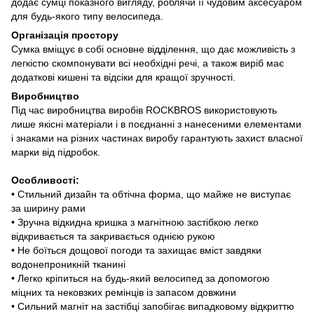
додає сумці показного вигляду, роблячи її чудовим аксесуаром
для будь-якого типу велосипеда.
Організація простору
Сумка вміщує в собі основне відділення, що дає можливість з
легкістю скомпонувати всі необхідні речі, а також виріб має
додаткові кишені та відсіки для кращої зручності.
Виробництво
Під час виробництва виробів ROCKBROS використовують
лише якісні матеріали і в поєднанні з нанесеними елементами
і знаками на різних частинах виробу гарантують захист власної
марки від підробок.
Особливості:
• Стильний дизайн та обтічна форма, що майже не виступає
за ширину рами
• Зручна відкидна кришка з магнітною застібкою легко
відкривається та закривається однією рукою
• Не боїться дощової погоди та захищає вміст завдяки
водонепроникній тканині
​​​​​• Легко кріпиться на будь-який велосипед за допомогою
міцних та нековзких ремінців із запасом довжини
• Сильний магніт на застібці запобігає випадковому відкриттю