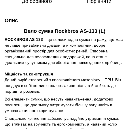
До обраного
Порівняти
Опис
Вело сумка Rockbros AS-133 (L)
ROCKBROS
AS-133
– це велосипедна сумка на раму, що має
не лише привабливий дизайн, а й компактний, добре
організований простір для особистих речей. Створена
спеціально для велосипедних подорожей, вона стане
ідеальним супутником для зберігання повсякденних дрібниць.
Міцність та конструкція
Даний виріб створений з високоякісного матеріалу – TPU. Він
поєднує в собі не лише вологозахищеність, а й стійкість до
порізів та розривів.
Всі елементи сумки, що несуть навантаження, додатково
посилені, що дає змогу витримувати більшу вагу навіть в
умовах активного користування.
Спеціальне кріплення забезпечує надійне утримання сумки,
що впливає на зручність та ергономічність, а наявний колір