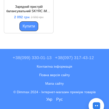
Зарядний пристрій
балансувальний SKYRC iMAX
B6AC V2 для акумуляторів Li-
2 092 грн
2 592 грн
Po, Li-Ion, Li-Fe, NiMH/NiCd та
інших, 50W 6A
Купити
+38(099) 330-01-13
+38(097) 317-43-12
Контактна інформація
Повна версія сайту
Мапа сайту
© Dimmax 2024 - Інтернет-магазин преміум товарів
Укр
Рус