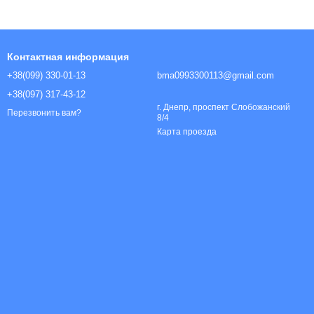
Контактная информация
+38(099) 330-01-13
bma0993300113@gmail.com
+38(097) 317-43-12
г. Днепр, проспект Слобожанский
Перезвонить вам?
8/4
Карта проезда