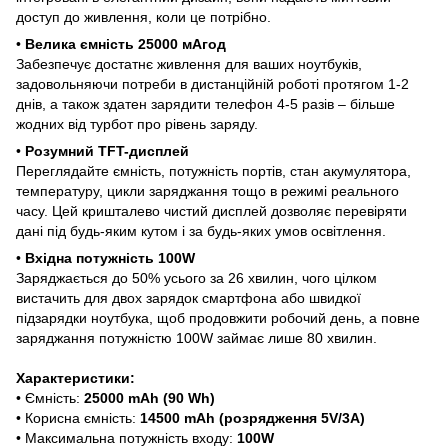
доступ до живлення, коли це потрібно.
•
Велика ємність 25000 мАгод
Забезпечує достатнє живлення для ваших ноутбуків,
задовольняючи потреби в дистанційній роботі протягом 1-2
днів, а також здатен зарядити телефон 4-5 разів – більше
жодних від турбот про рівень заряду.
•
Розумний TFT-дисплей
Переглядайте ємність, потужність портів, стан акумулятора,
температуру, цикли заряджання тощо в режимі реального
часу. Цей кришталево чистий дисплей дозволяє перевіряти
дані під будь-яким кутом і за будь-яких умов освітлення.
•
Вхідна потужність 100W
Заряджається до 50% усього за 26 хвилин, чого цілком
вистачить для двох зарядок смартфона або швидкої
підзарядки ноутбука, щоб продовжити робочий день, а повне
заряджання потужністю 100W займає лише 80 хвилин.
Характеристики:
• Ємність:
25000 mAh (90 Wh)
• Корисна ємність:
14500 mAh (розрядження 5V/3A)
• Максимальна потужність входу:
100W