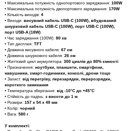
• Максимальна потужність однопортового заряджання:
100W
• Максимальна потужність двопортового заряджання:
170W
• Кількість виходів:
4
• Виходи:
висувний кабель USB-C (100W), вбудований
шнурковий кабель USB-C (100W), порт USB-C (100W),
порт USB-A (18W)
• Час заряджання (100W):
80 хв
• Тип дисплея:
TFT
• Довжина висувного кабеля:
67 см
• Довжина шнуркового кабеля:
26 см
• Життєвий цикл акумулятора:
300 циклів до 80% ємності
• Призначення:
ноутбуки, планшети, смартфони,
навушники, смарт-годинники, консолі, дрони тощо
• Захист:
від перегріву, перезарядки, перерозрядки,
короткого замикання
• Температура зберігання:
від
-10°C до +45°C
• Стійкість до падінь:
з висоти до 1 м
• Розміри:
157 х 54 х 49 мм
• Колір:
чорний
• Вага:
580 г
.
У комплекті: