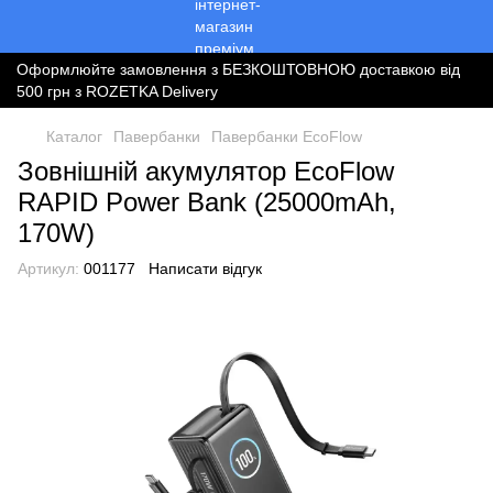
Оформлюйте замовлення з БЕЗКОШТОВНОЮ доставкою від
500 грн з ROZETKA Delivery
Каталог
Павербанки
Павербанки EcoFlow
Зовнішній акумулятор EcoFlow
RAPID Power Bank (25000mAh,
170W)
Артикул:
001177
Написати відгук