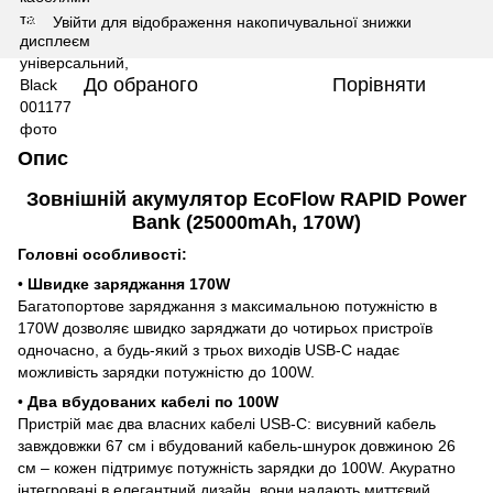
Увійти
для відображення накопичувальної знижки
%
До обраного
Порівняти
Опис
Зовнішній акумулятор EcoFlow RAPID Power
Bank (25000mAh, 170W)
Головні особливості:
•
Швидке заряджання 170W
Багатопортове заряджання з максимальною потужністю в
170W дозволяє швидко заряджати до чотирьох пристроїв
одночасно, а будь-який з трьох виходів USB-C надає
можливість зарядки потужністю до 100W.
•
Два вбудованих кабелі по
100W
Пристрій має два власних кабелі USB-C: висувний кабель
завждовжки 67 см і вбудований кабель-шнурок довжиною 26
см – кожен підтримує потужність зарядки до 100W. Акуратно
інтегровані в елегантний дизайн, вони надають миттєвий