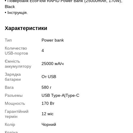
• Повербанк EcoFlow RAPID Power Bank (25000mAh, 170W),
Black
• Інструкція.
Характеристики
Тип
Power bank
Количество
4
USB-портов
Ємність
25000 мА/ч
аккумулятору
Зарядка
От USB
батареи
Вага
580 г
Разъемы
USB Type-A|Type-C
Мощность
170 Вт
Гарантійний
12 міс
термін
Колір
Чорний
Країна