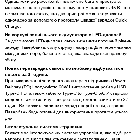
Однак, коли до powerbank підключено багато пристроїв,
максимальна потужність на цьому порту становить 45 Вт, що
не змінює того факту, що два пристрої можна заряджати
одночасно за допомогою протоколу швидкої зарядки Quick
Charge.
На корпусі зовнішнього акумулятора є LED-дисплей.
За допомогою LED-дисплея легко визначити поточний рівень
заряду Павербанка, силу струму і напруга. Для перемикання
між даними передбачена кнопка, яка знаходиться праворуч
збоку.
Повна перезарядка самого повербанку відбувається
всього за 3 години.
При використанні зарядного адаптера з підтримкою Power
Delivery (PD) і потужністю 60W і використання роз'єму USB
Type-C PD, а також кабелю Type-C to Type-C 5A. У старіших
моделях такого ж типу Павербанків це могло займати до 27
годин. Ви зможете залишити заряд енергії на ніч, а вранці
Павербанк буде готовий для використання протягом усього
дня.
Інтелектуальна система керування.
Гаджет має інтелектуальну систему управління, яка підбирає
напругу, що відповідає конкретному устаткуванню. Ваші