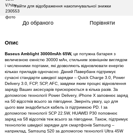
Увійти
для відображення накопичувальної знижки
%
До обраного
Порівняти
Опис
Baseus Amblight 30000mAh 65W,
це потужна батарея з
величезною ємністю 30000 мАч, стильним зовнішнім виглядом
і численними портами, які дозволяють відновлювати енергію
кільках приладів одночасно. Даний Павербанк підтримує
сучасні стандарти швидкої зарядки – Quick Charge 3.0, Power
Delivery 3.0, FCP, SCP, AFC, завдяки яким процес відновлення
заряду Ваших аксесуарів прискорюється в кілька разів. За
допомогою технології Power Delivery, iPhone X заповнює заряд
на 50 відсотків всього за півгодини. Зверніть увагу, що для
цього вам знадобиться кабель із підтримкою PD. І за
допомогою технології SCP 22.5W, HUAWEI P30 поповнює
заряд на 58 відсотків теж всього за півгодини. Також, підтримує
технологію швидкої зарядки для смартфонів Samsung –
наприклад, Samsung S20 за допомогою технології Ultra 45W