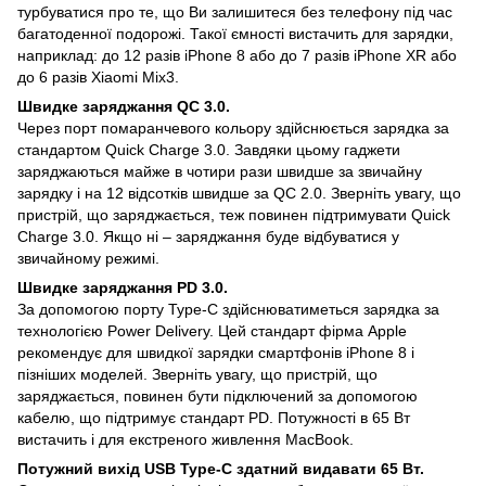
турбуватися про те, що Ви залишитеся без телефону під час
багатоденної подорожі. Такої ємності вистачить для зарядки,
наприклад: до 12 разів iPhone 8 або до 7 разів iPhone XR або
до 6 разів Xiaomi Mix3.
Швидке заряджання QC 3.0.
Через порт помаранчевого кольору здійснюється зарядка за
стандартом Quick Charge 3.0. Завдяки цьому гаджети
заряджаються майже в чотири рази швидше за звичайну
зарядку і на 12 відсотків швидше за QC 2.0. Зверніть увагу, що
пристрій, що заряджається, теж повинен підтримувати Quick
Charge 3.0. Якщо ні – заряджання буде відбуватися у
звичайному режимі.
Швидке заряджання PD 3.0.
За допомогою порту Type-C здійснюватиметься зарядка за
технологією Power Delivery. Цей стандарт фірма Apple
рекомендує для швидкої зарядки смартфонів iPhone 8 і
пізніших моделей. Зверніть увагу, що пристрій, що
заряджається, повинен бути підключений за допомогою
кабелю, що підтримує стандарт PD. Потужності в 65 Вт
вистачить і для екстреного живлення MacBook.
Потужний вихід USB Type-C здатний видавати 65 Вт.