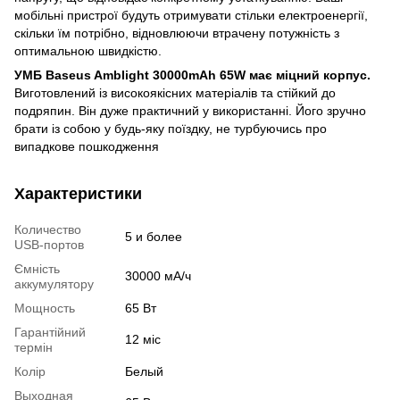
мобільні пристрої будуть отримувати стільки електроенергії,
скільки їм потрібно, відновлюючи втрачену потужність з
оптимальною швидкістю.
УМБ Baseus Amblight 30000mAh 65W має міцний корпус.
Виготовлений із високоякісних матеріалів та стійкий до
подряпин. Він дуже практичний у використанні. Його зручно
брати із собою у будь-яку поїздку, не турбуючись про
випадкове пошкодження
Характеристики
Количество
5 и более
USB-портов
Ємність
30000 мА/ч
аккумулятору
Мощность
65 Вт
Гарантійний
12 міс
термін
Колір
Белый
Выходная