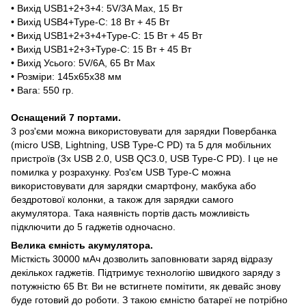
• Вихід USB1+2+3+4: 5V/3A Max, 15 Вт
• Вихід USB4+Type-C: 18 Вт + 45 Вт
• Вихід USB1+2+3+4+Type-C: 15 Вт + 45 Вт
• Вихід USB1+2+3+Type-C: 15 Вт + 45 Вт
• Вихід Усього: 5V/6A, 65 Вт Max
• Розміри: 145х65х38 мм
• Вага: 550 гр.
Оснащений 7 портами.
3 роз'єми можна використовувати для зарядки Повербанка
(micro USB, Lightning, USB Type-C PD) та 5 для мобільних
пристроїв (3x USB 2.0, USB QC3.0, USB Type-C PD). І це не
помилка у розрахунку. Роз'єм USB Type-C можна
використовувати для зарядки смартфону, макбука або
бездротової колонки, а також для зарядки самого
акумулятора. Така наявність портів дасть можливість
підключити до 5 гаджетів одночасно.
Велика ємність акумулятора.
Місткість 30000 мАч дозволить заповнювати заряд відразу
декількох гаджетів. Підтримує технологію швидкого заряду з
потужністю 65 Вт. Ви не встигнете помітити, як девайс знову
буде готовий до роботи. З такою ємністю батареї не потрібно