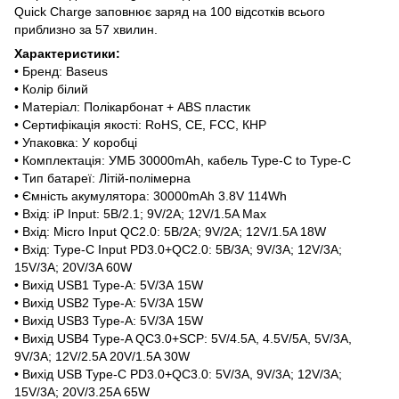
Quick Charge заповнює заряд на 100 відсотків всього
приблизно за 57 хвилин.
Характеристики:
• Бренд: Baseus
• Колір білий
• Матеріал: Полікарбонат + ABS пластик
• Сертифікація якості: RoHS, CE, FCC, КНР
• Упаковка: У коробці
• Комплектація: УМБ 30000mAh, кабель Type-C to Type-C
• Тип батареї: Літій-полімерна
• Ємність акумулятора: 30000mAh 3.8V 114Wh
• Вхід: iP Input: 5В/2.1; 9V/2A; 12V/1.5A Max
• Вхід: Micro Input QC2.0: 5В/2А; 9V/2A; 12V/1.5A 18W
• Вхід: Type-C Input PD3.0+QC2.0: 5В/3А; 9V/3A; 12V/3A;
15V/3A; 20V/3A 60W
• Вихід USB1 Type-A: 5V/3А 15W
• Вихід USB2 Type-A: 5V/3А 15W
• Вихід USB3 Type-A: 5V/3А 15W
• Вихід USB4 Type-A QC3.0+SCP: 5V/4.5A, 4.5V/5A, 5V/3A,
9V/3A; 12V/2.5A 20V/1.5A 30W
• Вихід USB Type-C PD3.0+QC3.0: 5V/3A, 9V/3A; 12V/3A;
15V/3A; 20V/3.25A 65W