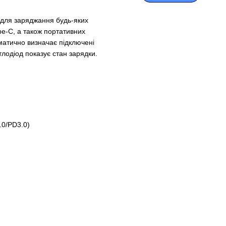
і для заряджання будь-яких
ype-C, а також портативних
матично визначає підключені
тлодіод показує стан зарядки.
.0/PD3.0)