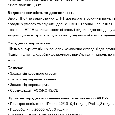
• Вага панелі: 1,3 кг.
Водонепроникність та довговічність.
Захист IP67 та ламінування ETFT дозволяють сонячній панелі
погодних умовах та служити довше, ніж інші сонячні панелі з 
поверхня ETFE захищає сонячні панелі від випадкового дощу а
закриті гумовою кришкою для захисту від пилу або пошкоджен
Складна та портативна.
Шість монокристалічних панелей компактно складені для зручн
Підвісні гачки та карабіни дозволяють прив'язувати панель до 
тощо.
Безпека:
• Захист від короткого струму
• Захист від перевантаження
• Захист від перенапруги
• Сертифікація FCC/ROHS/CE
Що може заряджати сонячна панель потужністю 40 Вт?
• Пристрої освітлення. iPhone 12/13: 0,4 годин; iPad: 1,2 години
• Павербанк на 20000 мАг: 3 години