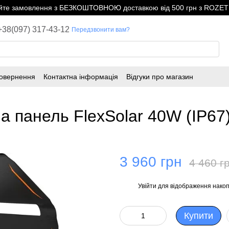
е замовлення з БЕЗКОШТОВНОЮ доставкою від 500 грн з ROZETK
+38(097) 317-43-12
Передзвонити вам?
повернення
Контактна інформація
Відгуки про магазин
 панель FlexSolar 40W (IP67)
3 960 грн
4 460 г
Увійти
для відображення накоп
%
Купити