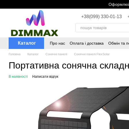
Перейти до основного контенту
Оформлюйт
+38(099) 330-01-13
Каталог
Про нас
Оплата і доставка
Обмін та 
Головна
Каталог
Сонячні панелі
Сонячні панелі FlexSolar
Портативна сонячна складна
В наявності
Написати відгук