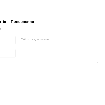
нтія
Повернення
р
Увійти за допомогою