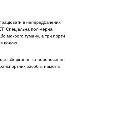
 працювати в непередбачених
ПЕТ. Спеціальна полімерна
бо мокрого туману, а три порти
ня водою.
ості зберігання та перенесення.
транспортних засобів, наметів