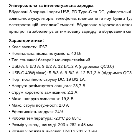
Універсальна та інтелектуальна зарядка.
Вбудовані 3 зарядні порти USB, PD Type-C та DC, універсальн
зовнішніх акумуляторів, телефонів, планшетів та ноутбуків з T
електростанцій невеликої ємності. Вбудована мікросхема авто
пристрої та забезпечує оптимізовану зарядку, а вбудований сві
Характеристики:
• Клас захисту: IP67
• Номінальна пікова потужність: 40 Вт
• Тип сонячної батареї: монокристалічний
• USB-A: 5 В/3 А, 9 В/2 А, 12 В/1,2 А (підтримка QC3.0)
• USB-C 40W(Макс): 5 В/3 А, 9 В/2 А, 12 В/1,2 А (підтримка QC3
• Порт постійного струму DC: 19 В/2,1А.
• Напруга розімкнутого ланцюга: 23,7 В
• Струм короткого замикання: 2,1 А
• Макс. напруга живлення: 19,8 В
• Макс. струм потужності: 2,0 А
• Ефективність модуля: 24%
• Робоча температура: -20°C до 65°C
• Розмір у склад. вигляді: 203 x 282 x 45 мм
• Розмір у розклад. вигляді: 1240 x 282 x 3 мм