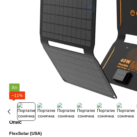
Хіт
−11%
Опис
FlexSolar (USA)