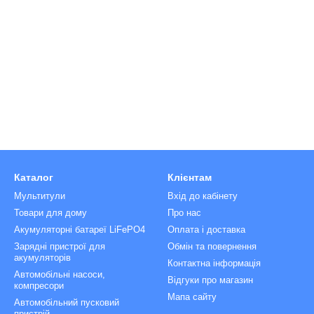
Каталог
Клієнтам
Мультитули
Вхід до кабінету
Товари для дому
Про нас
Акумуляторні батареї LiFePO4
Оплата і доставка
Зарядні пристрої для
Обмін та повернення
акумуляторів
Контактна інформація
Автомобільні насоси,
Відгуки про магазин
компресори
Мапа сайту
Автомобільний пусковий
пристрій