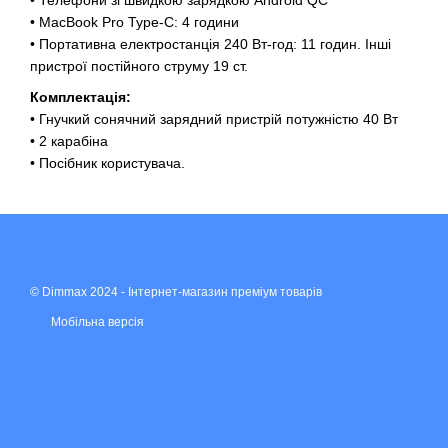
• Телефони зі швидкою зарядкою Android QC
• MacBook Pro Type-C: 4 години
• Портативна електростанція 240 Вт-год: 11 годин. Інші
пристрої постійного струму 19 ст.
Комплектація:
• Гнучкий сонячний зарядний пристрій потужністю 40 Вт
• 2 карабіна
• Посібник користувача.
© Dimmax 2024 - Інтернет-магазин преміум товарів
Мобільна версія