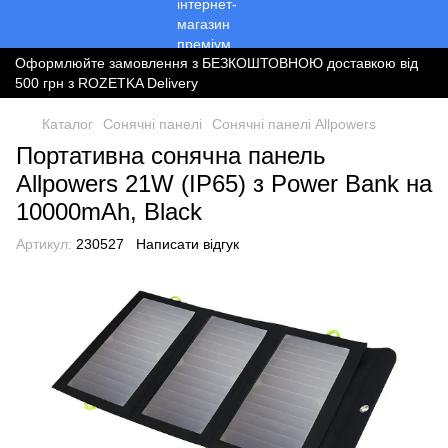
Оформлюйте замовлення з БЕЗКОШТОВНОЮ доставкою від
500 грн з ROZETKA Delivery
Каталог
Сонячні панелі
Сонячні панелі Allpowers
Портативна сонячна панель
Allpowers 21W (IP65) з Power Bank на
10000mAh, Black
Артикул:
230527
Написати відгук