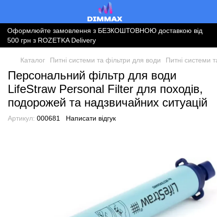
Оформлюйте замовлення з БЕЗКОШТОВНОЮ доставкою від
500 грн з ROZETKA Delivery
Каталог
Питні системи та фільтри для води
Питні системи т
Персональний фільтр для води
LifeStraw Personal Filter для походів,
подорожей та надзвичайних ситуацій
Артикул:
000681
Написати відгук