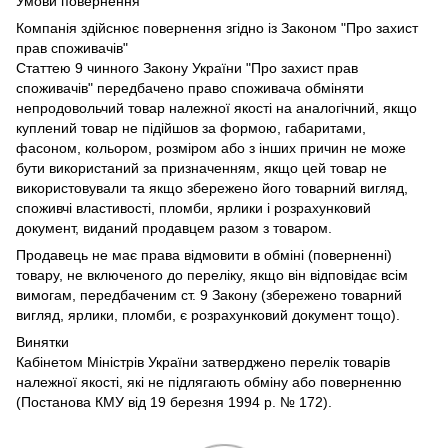
Умови повернення
Компанія здійснює повернення згідно із Законом "Про захист
прав споживачів"
Статтею 9 чинного Закону України "Про захист прав
споживачів" передбачено право споживача обміняти
непродовольчий товар належної якості на аналогічний, якщо
куплений товар не підійшов за формою, габаритами,
фасоном, кольором, розміром або з інших причин не може
бути використаний за призначенням, якщо цей товар не
використовували та якщо збережено його товарний вигляд,
споживчі властивості, пломби, ярлики і розрахунковий
документ, виданий продавцем разом з товаром.
Продавець не має права відмовити в обміні (поверненні)
товару, не включеного до переліку, якщо він відповідає всім
вимогам, передбаченим ст. 9 Закону (збережено товарний
вигляд, ярлики, пломби, є розрахунковий документ тощо).
Винятки
Кабінетом Міністрів України затверджено перелік товарів
належної якості, які не підлягають обміну або поверненню
(Постанова КМУ від 19 березня 1994 р. № 172).