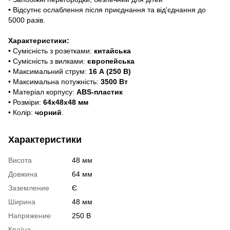
• Відсутнє ослаблення після приєднання та від'єднання до
5000 разів.
Характеристики:
• Сумісність з розетками:
китайська
• Сумісність з вилками:
європейська
• Максимальний струм:
16 А (250 В)
• Максимальна потужність:
3500 Вт
• Матеріал корпусу:
ABS-пластик
• Розміри:
64x48x48 мм
• Колір:
чорний
.
Характеристики
Висота
48 мм
Довжина
64 мм
Заземление
Є
Ширина
48 мм
Напряжение
250 В
Країна