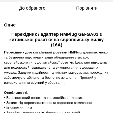
До обраного
Порівняти
Опис
Перехідник / адаптер HMPlug GB-GA01 з
китайської розетки на європейську вилку
(16A)
Перехідник для китайської розетки HMPlug
дозволяє легко
та безпечно підключати ваше обладнання з вилкою
європейського типу до китайської розетки. Ідеально підходить
для подорожей, відряджень та використання в домашніх
умовах. Завдяки надійності та якісним матеріалам, перехідник
забезпечує стабільне та безпечне живлення. Простий у
використанні та зручний у зберіганні.
Особливості:
• Високоякісний вогне- та термостійкий пластик
• Захист від перевантаження та короткого замикання
• Із заземленням
• Запобіжні перегородки, безпечний для дітей