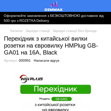
Оформлюйте замовлення з БЕЗКОШТОВНОЮ доставкою від
500 грн з ROZETKA Delivery
Каталог
Зарядні станції
Зарядні станції Без бренда
Перехідник з китайської вилки
розетки на євровилку HMPlug GB-
GA01 на 16А, Black
Артикул:
000991
Написати відгук