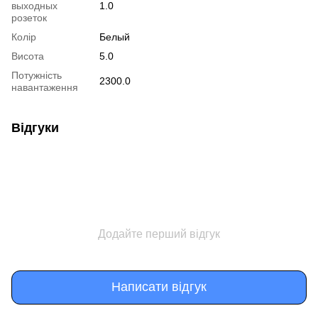
выходных
1.0
розеток
Колір
Белый
Висота
5.0
Потужність
2300.0
навантаження
Відгуки
Додайте перший відгук
Написати відгук