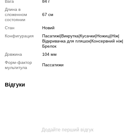
Вага
84 г
Длина в
сложенном
67 см
состоянии
Стан
Новий
Конфигурация
Пасатижі|Викрутка|Кусачки|Ножиці|Ніж|
Відкривачка для пляшок|Консервний ніж|
Брелок
Довжина
104 мм
Форм-фактор
Пассатижи
мультитула
Відгуки
Додайте перший відгук