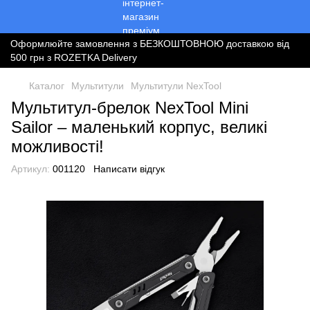
Оформлюйте замовлення з БЕЗКОШТОВНОЮ доставкою від
500 грн з ROZETKA Delivery
Каталог
Мультитули
Мультитули NexTool
Мультитул-брелок NexTool Mini
Sailor – маленький корпус, великі
можливості!
Артикул:
001120
Написати відгук