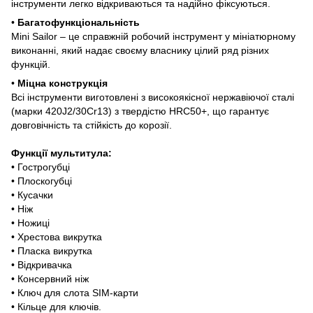
інструменти легко відкриваються та надійно фіксуються.
•
Багатофункціональність
Mini Sailor – це справжній робочий інструмент у мініатюрному
виконанні, який надає своєму власнику цілий ряд різних
функцій.
•
Міцна конструкція
Всі інструменти виготовлені з високоякісної нержавіючої сталі
(марки 420J2/30Cr13) з твердістю HRC50+, що гарантує
довговічність та стійкість до корозії.
Функції мультитула:
• Гострогубці
• Плоскогубці
• Кусачки
• Ніж
• Ножиці
• Хрестова викрутка
• Пласка викрутка
• Відкривачка
• Консервний ніж
• Ключ для слота SIM-карти
• Кільце для ключів.