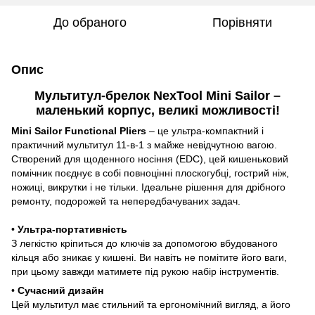
До обраного
Порівняти
Опис
Мультитул-брелок NexTool Mini Sailor –
маленький корпус, великі можливості!
Mini Sailor Functional Pliers
– це ультра-компактний і
практичний мультитул 11-в-1 з майже невідчутною вагою.
Створений для щоденного носіння (EDC), цей кишеньковий
помічник поєднує в собі повноцінні плоскогубці, гострий ніж,
ножиці, викрутки і не тільки. Ідеальне рішення для дрібного
ремонту, подорожей та непередбачуваних задач.
•
Ультра-портативність
З легкістю кріпиться до ключів за допомогою вбудованого
кільця або зникає у кишені. Ви навіть не помітите його ваги,
при цьому завжди матимете під рукою набір інструментів.
•
Сучасний дизайн
Цей мультитул має стильний та ергономічний вигляд, а його