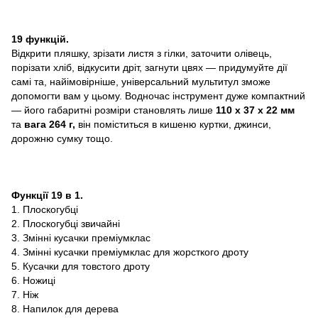
19 функцій.
Відкрити пляшку, зрізати листя з гілки, заточити олівець,
порізати хліб, відкусити дріт, загнути цвях — придумуйте дії
самі та, найімовірніше, універсальний мультитул зможе
допомогти вам у цьому. Водночас інструмент дуже компактний
— його габаритні розміри становлять лише
110 х 37 х 22 мм
та
вага
264 г,
він поміститься в кишеню куртки, джинси,
дорожню сумку тощо.
Функції 19 в 1.
1. Плоскогубці
2. Плоскогубці звичайні
3. Змінні кусачки преміумклас
4. Змінні кусачки преміумклас для жорсткого дроту
5. Кусачки для товстого дроту
6. Ножиці
7. Ніж
8. Напилок для дерева