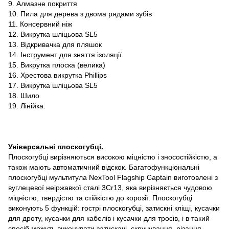
9. Алмазне покриття
10. Пила для дерева з двома рядами зубів
11. Консервний ніж
12. Викрутка шліцьова SL5
13. Відкривачка для пляшок
14. Інструмент для зняття ізоляції
15. Викрутка плоска (велика)
16. Хрестова викрутка Phillips
17. Викрутка шліцьова SL5
18. Шило
19. Лінійка.
Універсальні плоскогубці.
Плоскогубці вирізняються високою міцністю і зносостійкістю, а
також мають автоматичний відскок. Багатофункціональні
плоскогубці мультитула NexTool Flagship Captain виготовлені з
вуглецевої неіржавкої сталі 3Cr13, яка вирізняється чудовою
міцністю, твердістю та стійкістю до корозії. Плоскогубці
виконують 5 функцій: гострі плоскогубці, затискні кліщі, кусачки
для дроту, кусачки для кабелів і кусачки для тросів, і в такий
спосіб можуть виконувати затискачі, скручування, різання,