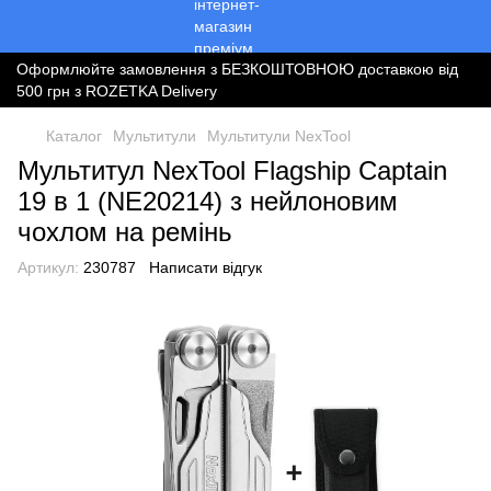
Оформлюйте замовлення з БЕЗКОШТОВНОЮ доставкою від
500 грн з ROZETKA Delivery
Каталог
Мультитули
Мультитули NexTool
Мультитул NexTool Flagship Captain
19 в 1 (NE20214) з нейлоновим
чохлом на ремінь
Артикул:
230787
Написати відгук