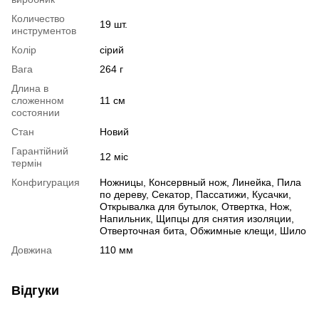
Количество
19 шт.
инструментов
Колір
сірий
Вага
264 г
Длина в
сложенном
11 см
состоянии
Стан
Новий
Гарантійний
12 міс
термін
Конфигурация
Ножницы, Консервный нож, Линейка, Пила
по дереву, Секатор, Пассатижи, Кусачки,
Открывалка для бутылок, Отвертка, Нож,
Напильник, Щипцы для снятия изоляции,
Отверточная бита, Обжимные клещи, Шило
Довжина
110 мм
Відгуки