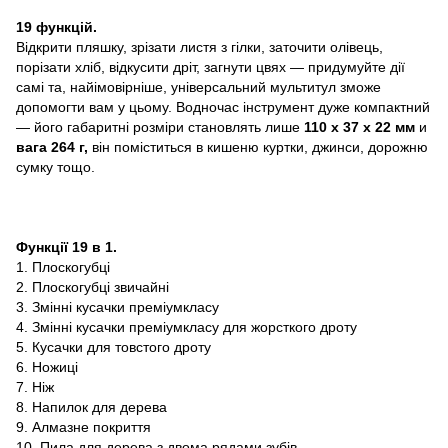
19 функцій.
Відкрити пляшку, зрізати листя з гілки, заточити олівець,
порізати хліб, відкусити дріт, загнути цвях — придумуйте дії
самі та, найімовірніше, універсальний мультитул зможе
допомогти вам у цьому. Водночас інструмент дуже компактний
— його габаритні розміри становлять лише
110 х 37 х 22 мм
и
вага
264 г,
він поміститься в кишеню куртки, джинси, дорожню
сумку тощо.
Функції 19 в 1.
1. Плоскогубці
2. Плоскогубці звичайні
3. Змінні кусачки преміумкласу
4. Змінні кусачки преміумкласу для жорсткого дроту
5. Кусачки для товстого дроту
6. Ножиці
7. Ніж
8. Напилок для дерева
9. Алмазне покриття
10. Пила для дерева з двома рядами зубів