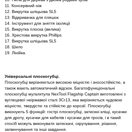
11. Консервний ніж
12. Викрутка шліцьова SL5
13. Відкривачка для пляшок
14. Інструмент для зняття ізоляції
15. Викрутка плоска (велика)
16. Хрестова викрутка Phillips
17. Викрутка шліцьова SL5
18. Шило
19. Лінійка.
Універсальні плоскогубці.
Плоскогубці вирізняються високою міцністю і зносостійкістю, а
також мають автоматичний відскок. Багатофункціональні
плоскогубці мультитула NexTool Flagship Captain виготовлені з
вуглецевої неіржавкої сталі 3Cr13, яка вирізняється чудовою
міцністю, твердістю та стійкістю до корозії. Плоскогубці
виконують 5 функцій: гострі плоскогубці, затискні кліщі, кусачки
для дроту, кусачки для кабелів і кусачки для тросів, і в такий
спосіб можуть виконувати затискачі, скручування, різання,
загвинчування та інші завдання.