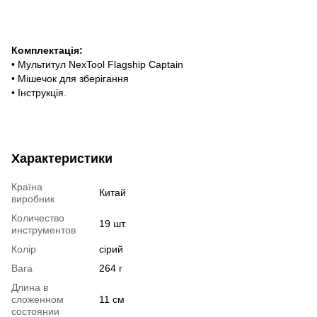
Комплектація:
• Мультитул NexTool Flagship Captain
• Мішечок для зберігання
• Інструкція.
Характеристики
Країна
Китай
виробник
Количество
19 шт.
инструментов
Колір
сірий
Вага
264 г
Длина в
сложенном
11 см
состоянии