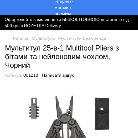
Оформлюйте замовлення з БЕЗКОШТОВНОЮ доставкою від
500 грн з ROZETKA Delivery
Каталог
Мультитули
Мультитули Без бренда
Мультитул 25‑в‑1 Multitool Pliers з
бітами та нейлоновим чохлом,
Чорний
Артикул:
001218
Написати відгук