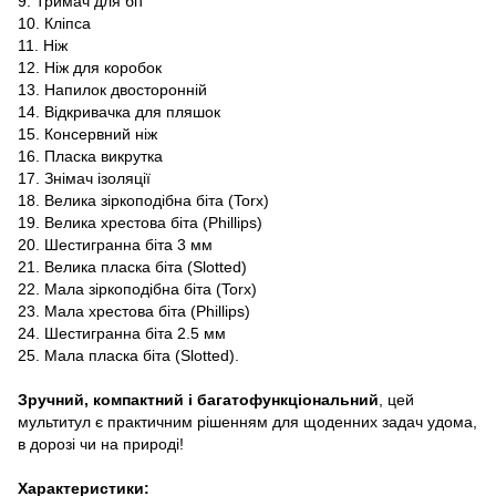
9. Тримач для біт
10. Кліпса
11. Ніж
12. Ніж для коробок
13. Напилок двосторонній
14. Відкривачка для пляшок
15. Консервний ніж
16. Пласка викрутка
17. Знімач ізоляції
18. Велика зіркоподібна біта (Torx)
19. Велика хрестова біта (Phillips)
20. Шестигранна біта 3 мм
21. Велика пласка біта (Slotted)
22. Мала зіркоподібна біта (Torx)
23. Мала хрестова біта (Phillips)
24. Шестигранна біта 2.5 мм
25. Мала пласка біта (Slotted).
Зручний, компактний і багатофункціональний
, цей
мультитул є практичним рішенням для щоденних задач удома,
в дорозі чи на природі!
Характеристики: