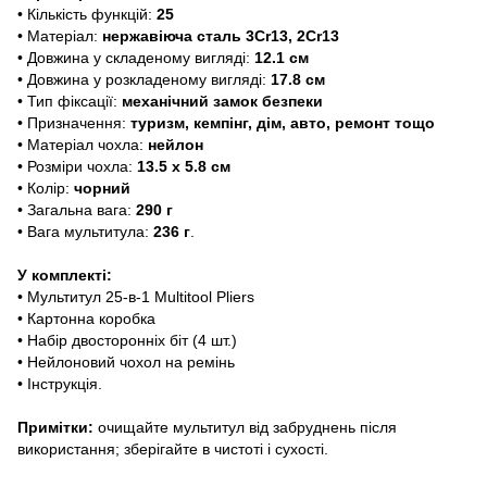
• Кількість функцій:
25
• Матеріал:
нержавіюча сталь 3Cr13, 2Cr13
• Довжина у складеному вигляді:
12.1 см
• Довжина у розкладеному вигляді:
17.8 см
• Тип фіксації:
м
еханічний замок безпеки
• Призначення:
туризм, кемпінг, дім, авто, ремонт тощо
• Матеріал чохла:
нейлон
• Розміри чохла:
13.5 х 5.8 см
• Колір:
чорний
• Загальна вага:
290 г
• Вага мультитула:
236 г
.
У комплекті:
• Мультитул 25-в-1 Multitool Pliers
• Картонна коробка
• Набір двосторонніх біт (4 шт.)
• Нейлоновий чохол на ремінь
• Інструкція.
Примітки:
очищайте мультитул від забруднень після
використання; зберігайте в чистоті і сухості.