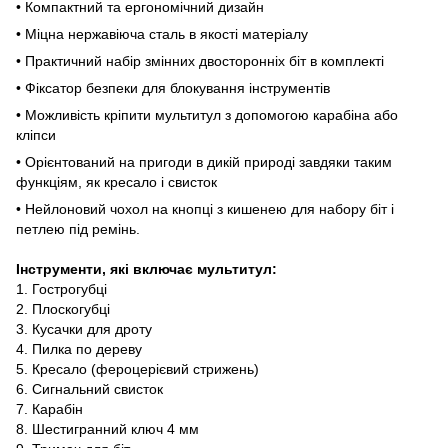
• Компактний та ергономічний дизайн
• Міцна нержавіюча сталь в якості матеріалу
• Практичний набір змінних двосторонніх біт в комплекті
• Фіксатор безпеки для блокування інструментів
• Можливість кріпити мультитул з допомогою карабіна або
кліпси
• Орієнтований на пригоди в дикій природі завдяки таким
функціям, як кресало і свисток
• Нейлоновий чохол на кнопці з кишенею для набору біт і
петлею під ремінь.
Інструменти, які включає мультитул:
1. Гострогубці
2. Плоскогубці
3. Кусачки для дроту
4. Пилка по дереву
5. Кресало (фероцерієвий стрижень)
6. Сигнальний свисток
7. Карабін
8. Шестигранний ключ 4 мм