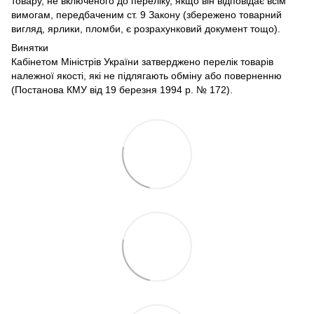
товару, не включеного до переліку, якщо він відповідає всім
вимогам, передбаченим ст. 9 Закону (збережено товарний
вигляд, ярлики, пломби, є розрахунковий документ тощо).
Винятки
Кабінетом Міністрів України затверджено перелік товарів
належної якості, які не підлягають обміну або поверненню
(Постанова КМУ від 19 березня 1994 р. № 172).