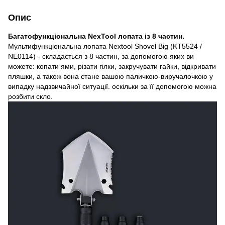
Опис
Багатофункціональна NexTool лопата із 8 частин.
Мультифункціональна лопата Nextool Shovel Big (KT5524 /
NE0114) - складається з 8 частин, за допомогою яких ви
можете: копати ями, різати гілки, закручувати гайки, відкривати
пляшки, а також вона стане вашою паличкою-виручалочкою у
випадку надзвичайної ситуації. оскільки за її допомогою можна
розбити скло.