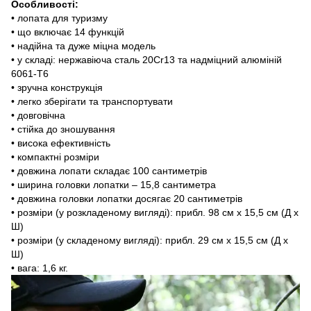
Особливості:
• лопата для туризму
• що включає 14 функцій
• надійна та дуже міцна модель
• у складі: нержавіюча сталь 20Cr13 та надміцний алюміній
6061-T6
• зручна конструкція
• легко зберігати та транспортувати
• довговічна
• стійка до зношування
• висока ефективність
• компактні розміри
• довжина лопати складає 100 сантиметрів
• ширина головки лопатки – 15,8 сантиметра
• довжина головки лопатки досягає 20 сантиметрів
• розміри (у розкладеному вигляді): прибл. 98 см х 15,5 см (Д х
Ш)
• розміри (у складеному вигляді): прибл. 29 см x 15,5 см (Д x
Ш)
• вага: 1,6 кг.