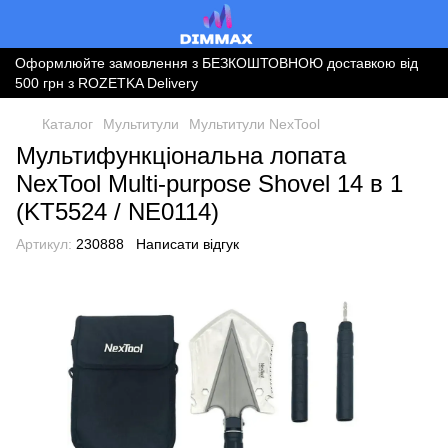
Оформлюйте замовлення з БЕЗКОШТОВНОЮ доставкою від
500 грн з ROZETKA Delivery
Каталог
Мультитули
Мультитули NexTool
Мультифункціональна лопата
NexTool Multi-purpose Shovel 14 в 1
(KT5524 / NE0114)
Артикул:
230888
Написати відгук