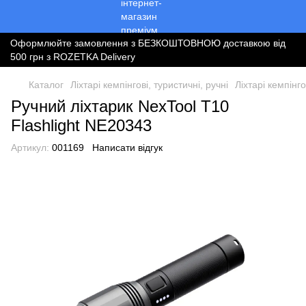
Оформлюйте замовлення з БЕЗКОШТОВНОЮ доставкою від
500 грн з ROZETKA Delivery
Каталог
Ліхтарі кемпінгові, туристичні, ручні
Ліхтарі кемпінго
Ручний ліхтарик NexTool T10
Flashlight NE20343
Артикул:
001169
Написати відгук