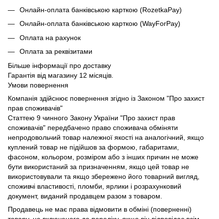
Онлайн-оплата банківською карткою (RozetkaPay)
Онлайн-оплата банківською карткою (WayForPay)
Оплата на рахунок
Оплата за реквізитами
Більше інформації про доставку
Гарантія від магазину 12 місяців.
Умови повернення
Компанія здійснює повернення згідно із Законом "Про захист
прав споживачів"
Статтею 9 чинного Закону України "Про захист прав
споживачів" передбачено право споживача обміняти
непродовольчий товар належної якості на аналогічний, якщо
куплений товар не підійшов за формою, габаритами,
фасоном, кольором, розміром або з інших причин не може
бути використаний за призначенням, якщо цей товар не
використовували та якщо збережено його товарний вигляд,
споживчі властивості, пломби, ярлики і розрахунковий
документ, виданий продавцем разом з товаром.
Продавець не має права відмовити в обміні (поверненні)
товару, не включеного до переліку, якщо він відповідає всім