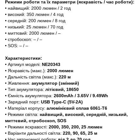
Режими роботи та їх параметри (яскравість / час роботи):
• найвищий: 2000 люмен / 2 год
• високий: 350 люмен / 4 год
• середній: 200 люмен / 8 год
• низький: 25 люмен / 70 год
• миттєвий: 2000 люмен / –
• стробоскоп: – / –
• SOS: – / –
Характеристики:
• Артикул моделі:
NE20343
• Яскравість (макс.):
2000 люмен
• Дальність світла (макс.):
220 м
• Живлення:
акумулятор (змінний)
• Тип акумулятора:
літієвий, 18650
• Ємність акумулятора:
2600mAh / 3.65V / 9.49Wh
• Зарядний порт:
USB Type-C (5V-2A)
• Матеріал корпусу:
алюмінієвий сплав 6061-Т6
• Режими світла:
найвищий, високий, середній, низький,
миттєвий, стробоскоп, SOS
• Режими яскравості:
2000, 350, 200, 25 люмен
• Варіанти дальності світла:
220, 90, 65, 25 м
• Час автономної роботи:
від 2 до 70 год