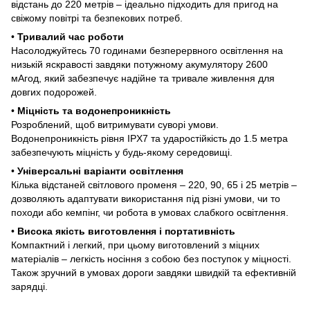
відстань до 220 метрів – ідеально підходить для пригод на
свіжому повітрі та безпекових потреб.
•
Тривалий час роботи
Насолоджуйтесь 70 годинами безперервного освітлення на
низькій яскравості завдяки потужному акумулятору 2600
мАгод, який забезпечує надійне та тривале живлення для
довгих подорожей.
•
Міцність та водонепроникність
Розроблений, щоб витримувати суворі умови.
Водонепроникність рівня IPX7 та ударостійкість до 1.5 метра
забезпечують міцність у будь-якому середовищі.
•
Універсальні варіанти освітлення
Кілька відстаней світлового променя – 220, 90, 65 і 25 метрів –
дозволяють адаптувати використання під різні умови, чи то
походи або кемпінг, чи робота в умовах слабкого освітлення.
•
Висока якість виготовлення і портативність
Компактний і легкий, при цьому виготовлений з міцних
матеріалів – легкість носіння з собою без поступок у міцності.
Також зручний в умовах дороги завдяки швидкій та ефективній
зарядці.