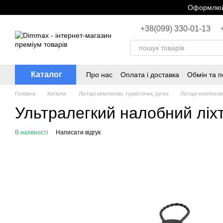
Перейти до основного контенту
Оформлюйт
+38(099) 330-01-13
Каталог
Про нас
Оплата і доставка
Обмін та 
Головна
Каталог
Ліхтарі кемпінгові, туристичні, ручні
Ліхтарі кемпінгов
Ультралегкий налобний ліх
В наявності
Написати відгук