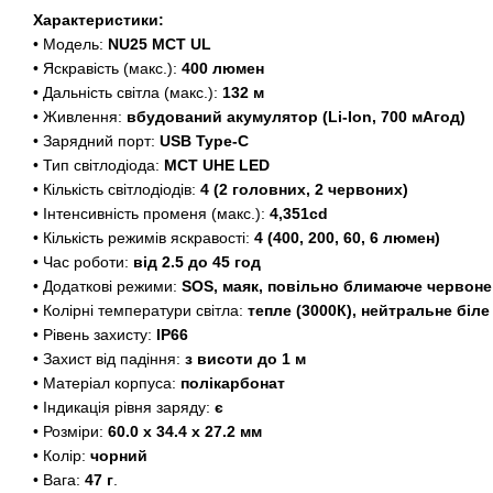
Характеристики:
• Модель:
NU25 MCT UL
• Яскравість (макс.):
400 люмен
• Дальність світла (макс.):
132 м
• Живлення:
вбудований акумулятор (Li-Ion, 700 мАгод)
• Зарядний порт:
USB Type-C
• Тип світлодіода:
MCT UHE LED
• Кількість світлодіодів:
4 (2 головних, 2 червоних
)
• Інтенсивність променя (макс.):
4,351cd
• Кількість режимів яскравості:
4 (400, 200, 60, 6 люмен)
• Час роботи:
від 2.5 до 45 год
• Додаткові режими:
SOS, маяк, повільно блимаюче червоне
• Колірні температури світла:
тепле (3000К), нейтральне біле
• Рівень захисту:
IP66
• Захист від падіння:
з висоти до 1 м
• Матеріал корпуса:
полікарбонат
• Індикація рівня заряду:
є
• Розміри:
60.0 x 34.4 x 27.2 мм
• Колір:
чорний
• Вага:
47 г
.