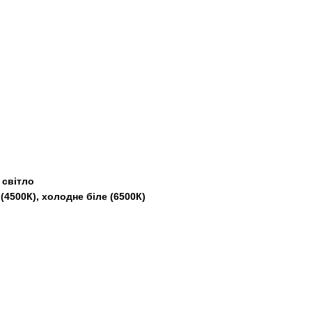
 світло
 (4500К), холодне біле (6500К)