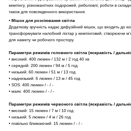
кемпінгу, різноманітних подорожей, риболовлі, роботи в склад
також для повсякденного використання.
•
Мішок для розсіювання світла
Додаткову зручність надає дифузійний мішок, що входить до ко
трансформувати налобний ліхтар у кемпінговий, створюючи м'я
для намету чи робочого простору.
Параметри режимів головного світла (яскравість / дальніс
• високий: 400 люмен / 132 м / 2 год 40 хв
• середній: 200 люмен / 94 м / 5 год
• низький: 60 люмен / 51 м / 13 год
• наднизький: 6 люмен / 13 м / 45 год
• SOS: 400 люмен / - / -
• маяк: 400 люмен / - / -
Параметри режимів червоного світла (яскравість / дальніс
• високий: 15 люмен / 7 м / 10 год
• низький: 5 люмен / 4 м / 26 год
• повільно блимаючий: 15 люмен / - / -