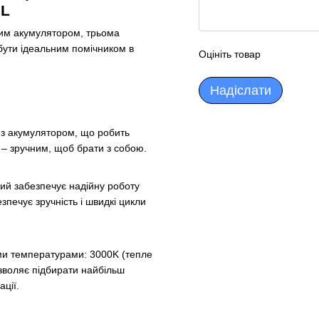
UL
ним акумулятором, трьома
бути ідеальним помічником в
Оцініть товар
Надіслати
м з акумулятором, що робить
 –
зручним, щоб брати з собою.
кий забезпечує надійну роботу
печує зручність і швидкі цикли
ми температурами: 3000K (тепле
озволяє підбирати найбільш
ції.