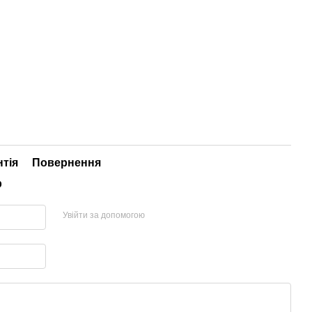
нтія
Повернення
р
Увійти за допомогою