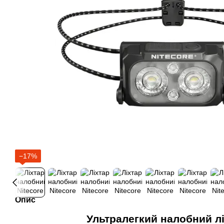
−17%
Опис
Ультралегкий налобний л