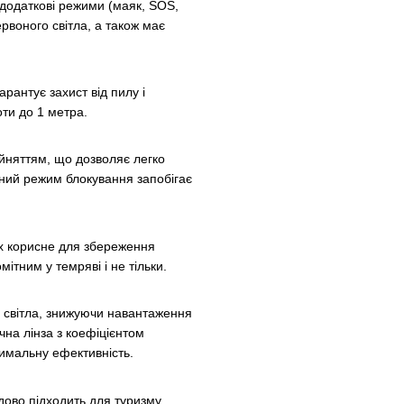
 додаткові режими (маяк, SOS,
рвоного світла, а також має
арантує захист від пилу і
оти до 1 метра.
ийняттям, що дозволяє легко
аний режим блокування запобігає
х корисне для збереження
ітним у темряві і не тільки.
ня світла, знижуючи навантаження
на лінза з коефіцієнтом
симальну ефективність.
дово підходить для туризму,