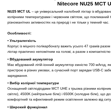
Nitecore NU25 MCT 
NU25 MCT UL
–
це універсальний налобний ліхтар із вбудова
колірними температурами і червоним світлом, що покликаний 
різноманітних активностях на природі і не тільки у темний час.
Особливості:
•
Ультралегкість
Корпус із міцного полікарбонату важить усього 47 грамів разо
ліхтар практично непомітним на голові, а разом з компактністю
•
Вбудований а
кумулятор
Має вбудований літій-іонний акумулятор ємністю 700 мАгод, я
пристрою в різних умовах, а сучасний порт зарядки USB-C забез
заряджання.
•
Вибір колірної температури
Оснащений світлодіодами MCT UHE з трьома різними колірни
світло), 4500K (нейтральне біле) і 6500K (холодне біле), що д
комфортний та ефективний режим освітлення залежно від ситуа
• Широкий функціонал