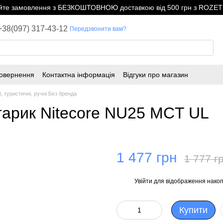
е замовлення з БЕЗКОШТОВНОЮ доставкою від 500 грн з ROZETK
+38(097) 317-43-12
Передзвонити вам?
повернення
Контактна інформація
Відгуки про магазин
і, туристичні, ручні Без бренда
тарик Nitecore NU25 MCT UL
1 477 грн
1 777 г
Увійти
для відображення накоп
%
Купити