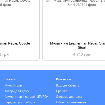
rman Rebar, Coyote
Мультитул Leatherman Rebar, Stai
Steel
0 грн
4 840 грн
Каталог
Клієнтам
Мультитули
Вхід до кабінету
Товари для дому
Про нас
Акумуляторні батареї LiFePO4
Оплата і доставка
Зарядні пристрої для
Обмін та повернення