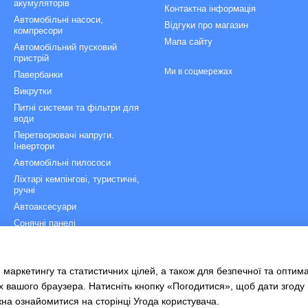
акумуляторів
Контактна інформація
Автомобільні насоси,
Відгуки про магазин
компресори
Мапа сайту
Автомобільний пусковий
пристрій
Ми в соцмережах
Павербанки
Викрутки
Питні системи та фільтри для
води
Перетворювачі напруги.
Інвертори
Автомобільні пилососи
Ліхтарі кемпінгові, туристичні,
ручні
Автоаксесуари
Сонячні панелі
Зарядні станції
Рятувальні сходи
 маркетингу та статистичних цілей, а також для безпечної та оптим
Велоаксесуари
х вашого браузера. Натисніть кнопку «Погодитися», щоб дати згоду
жна ознайомитися на сторінці
Угода користувача
.