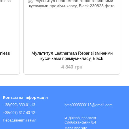
nless
Мультитул Leatherman Rebar зі змінними
кусачками преміум-класу, Black
4 840 грн
Контактна інформація
+38(099) 330-01-13
bma0993300113@gmail.com
+38(097) 317-43-12
м. Дніпро, проспект
Передзвонити вам?
Слобожанський 8/4
Мапа проїзду