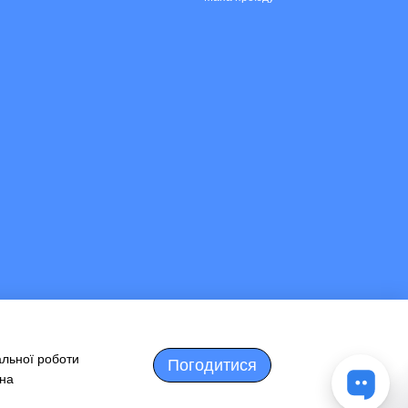
альної роботи
Погодитися
 на