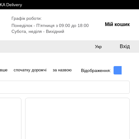
A Delivery
Графік роботи:
Мій кошик
Понеділок - Пʼятниця з 09:00 до 18:00
Субота, неділя - Вихідний
Вхід
Укр
евше
спочатку дорожчі
за назвою
Відображення: