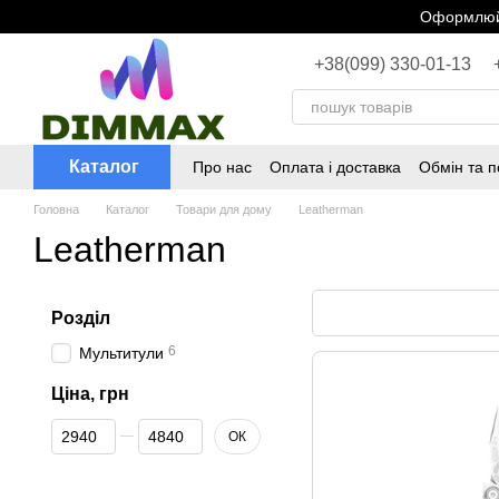
Перейти до основного контенту
Оформлюйт
+38(099) 330-01-13
Каталог
Про нас
Оплата і доставка
Обмін та 
Головна
Каталог
Товари для дому
Leatherman
Leatherman
Розділ
6
Мультитули
Ціна, грн
Від Ціна, грн
До Ціна, грн
ОК