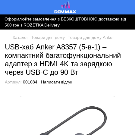
Оформлюйте замовлення з БЕЗКОШТОВНОЮ доставкою від
500 грн з ROZETKA Delivery
Каталог
Товари для дому
Товари для дому Anker
USB-хаб Anker A8357 (5-в-1) –
компактний багатофункціональний
адаптер з HDMI 4K та зарядкою
через USB-C до 90 Вт
Артикул:
001084
Написати відгук