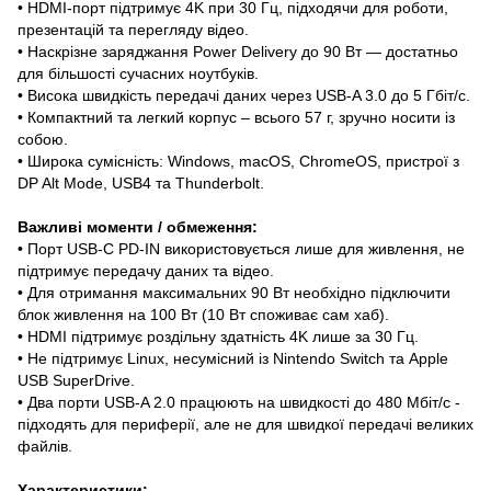
• HDMI-порт підтримує 4K при 30 Гц, підходячи для роботи,
презентацій та перегляду відео.
• Наскрізне заряджання Power Delivery до 90 Вт — достатньо
для більшості сучасних ноутбуків.
• Висока швидкість передачі даних через USB-A 3.0 до 5 Гбіт/с.
• Компактний та легкий корпус – всього 57 г, зручно носити із
собою.
• Широка сумісність: Windows, macOS, ChromeOS, пристрої з
DP Alt Mode, USB4 та Thunderbolt.
Важливі моменти / обмеження:
• Порт USB-C PD-IN використовується лише для живлення, не
підтримує передачу даних та відео.
• Для отримання максимальних 90 Вт необхідно підключити
блок живлення на 100 Вт (10 Вт споживає сам хаб).
• HDMI підтримує роздільну здатність 4K лише за 30 Гц.
• Не підтримує Linux, несумісний із Nintendo Switch та Apple
USB SuperDrive.
• Два порти USB-A 2.0 працюють на швидкості до 480 Мбіт/с -
підходять для периферії, але не для швидкої передачі великих
файлів.
Характеристики: