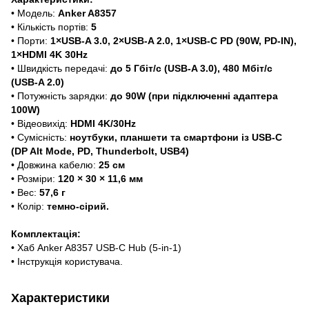
• Модель:
Anker A8357
• Кількість портів:
5
• Порти:
1×USB-A 3.0, 2×USB-A 2.0, 1×USB-C PD (90W, PD-IN),
1×HDMI 4K 30Hz
• Швидкість передачі:
до 5 Гбіт/с (USB-A 3.0), 480 Мбіт/с
(USB-A 2.0)
• Потужність зарядки:
до 90W (при підключенні адаптера
100W)
• Відеовихід:
HDMI 4K/30Hz
• Сумісність:
ноутбуки, планшети та смартфони із USB-C
(DP Alt Mode, PD, Thunderbolt, USB4)
• Довжина кабелю:
25 см
• Розміри:
120 × 30 × 11,6 мм
• Вес:
57,6 г
• Колір:
темно-сірий.
Комплектація:
• Хаб Anker A8357 USB-C Hub (5-in-1)
• Інструкція користувача.
Характеристики