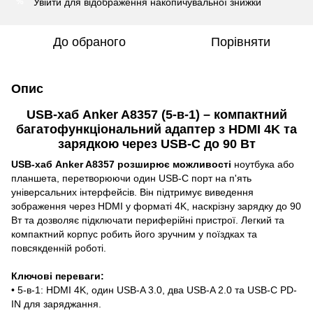
Увійти
для відображення накопичувальної знижки
%
До обраного
Порівняти
Опис
USB-хаб Anker A8357 (5-в-1) – компактний
багатофункціональний адаптер з HDMI 4K та
зарядкою через USB-C до 90 Вт
USB-хаб Anker A8357 розширює можливості
ноутбука або
планшета, перетворюючи один USB-C порт на п'ять
універсальних інтерфейсів. Він підтримує виведення
зображення через HDMI у форматі 4K, наскрізну зарядку до 90
Вт та дозволяє підключати периферійні пристрої. Легкий та
компактний корпус робить його зручним у поїздках та
повсякденній роботі.
Ключові переваги:
• 5-в-1: HDMI 4K, один USB-A 3.0, два USB-A 2.0 та USB-C PD-
IN для заряджання.