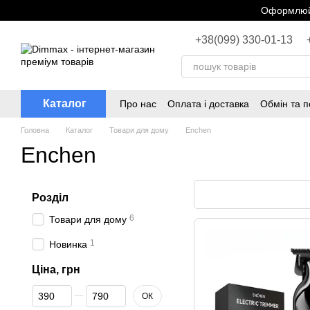
Перейти до основного контенту
Оформлюйт
+38(099) 330-01-13
Каталог
Про нас
Оплата і доставка
Обмін та 
Головна
Каталог
Товари для дому
Enchen
Enchen
Розділ
6
Товари для дому
1
Новинка
Ціна, грн
Від Ціна, грн
До Ціна, грн
ОК