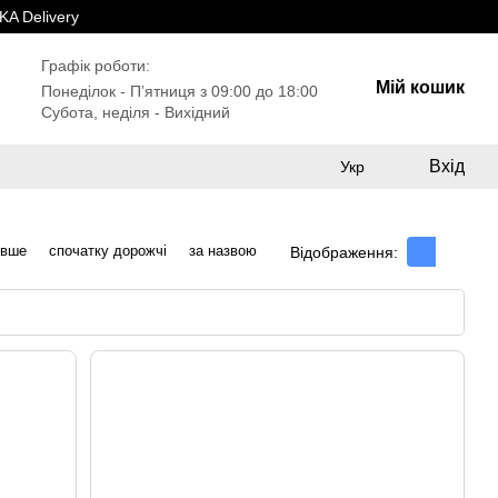
A Delivery
Графік роботи:
Мій кошик
Понеділок - Пʼятниця з 09:00 до 18:00
Субота, неділя - Вихідний
Вхід
Укр
евше
спочатку дорожчі
за назвою
Відображення: