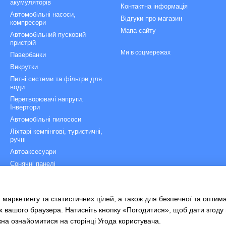
акумуляторів
Контактна інформація
Автомобільні насоси,
Відгуки про магазин
компресори
Мапа сайту
Автомобільний пусковий
пристрій
Ми в соцмережах
Павербанки
Викрутки
Питні системи та фільтри для
води
Перетворювачі напруги.
Інвертори
Автомобільні пилососи
Ліхтарі кемпінгові, туристичні,
ручні
Автоаксесуари
Сонячні панелі
Зарядні станції
Рятувальні сходи
 маркетингу та статистичних цілей, а також для безпечної та оптим
Велоаксесуари
х вашого браузера. Натисніть кнопку «Погодитися», щоб дати згоду
жна ознайомитися на сторінці
Угода користувача
.