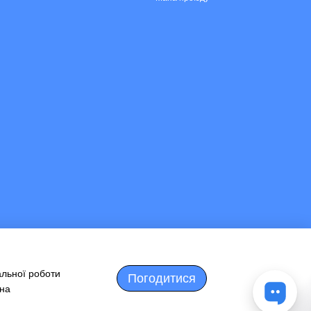
альної роботи
Погодитися
 на