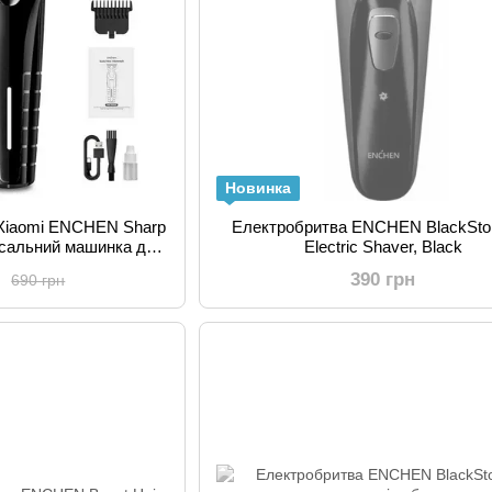
Новинка
 Xiaomi ENCHEN Sharp
Електробритва ENCHEN BlackSto
рсальний машинка для
Electric Shaver, Black
жки 3 насадки зарядка
н
390 грн
690 грн
pe-C