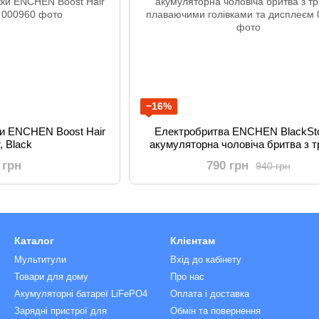
−16%
и ENCHEN Boost Hair
Електробритва ENCHEN BlackSt
r, Black
акумуляторна чоловіча бритва з 
плаваючими голівками та дисп
 грн
790 грн
940 грн
Каталог
Клієнтам
Мультитули
Вхід до кабінету
Товари для дому
Про нас
Акумуляторні батареї LiFePO4
Оплата і доставка
Зарядні пристрої для
Обмін та повернення