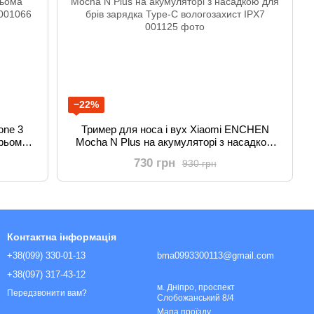
−22%
one 3
Тример для носа і вух Xiaomi ENCHEN
трьома
Mocha N Plus на акумуляторі з насадкою
леєм
для брів зарядка Type-C вологозахист IPX7
730 грн
930 грн
Контактна інформація
+38(099) 330-01-13
bma0993300113@gmail.com
+38(097) 317-43-12
м. Дніпро, проспект
Передзвонити вам?
Слобожанський 8/4
Мапа проїзду