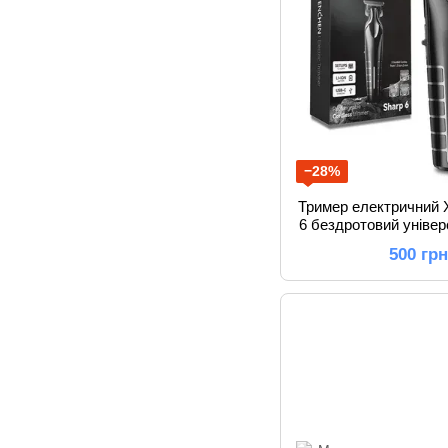
−28%
Тример електричний
6 бездротовий уніве
підрівнювання і стри
500 гр
Ty