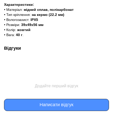
Характеристики:
• Матеріал:
мідний сплав, полікарбонат
• Тип кріплення:
на кермо (22.2 мм)
• Вологозахист:
IPX5
• Розміри:
39х49х56 мм
• Колір:
жовтий
• Вага:
40 г
.
Відгуки
Додайте перший відгук
Написати відгук