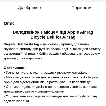
До обраного
Порівняти
Опис
Велодзвінок з місцем під Apple AirTag
Bicycle Bell for AirTag
Bicycle Bell for AirTag
– це чудовий прилад для подачі
звукового сигналу при русі на велосипеді, а також для захисту
від потенційної втрати байка завдяки вбудованому всередину
тримачу для смарт-мітки.
Особливості:
• Гучне та чисте звучання завдяки якісному матеріалу
• Має спеціальне місце для встановлення трекера AirTag від
Apple для відстеження місця розташування велосипеда
• Стриманий дизайн дзвінка не привертає уваги та залишає
трекер прихованим у випадку крадіжки
• Ущільнювальне кільце та прокладки для захисту AirTag від
води та вібрацій.