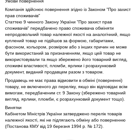
Умови повернення
Компанія здійснює повернення згідно із Законом "Про захист
прав споживачів"
Статтею 9 чинного Закону України "Про захист прав
споживачів" передбачено право споживача обміняти
непродовольчий товар належної якості на аналогічний, якщо
куплений товар не підійшов за формою, габаритами,
фасоном, кольором, розміром або з інших причин не може
бути використаний за призначенням, якщо цей товар не
використовували та якщо збережено його товарний вигляд,
споживчі властивості, пломби, ярлики і розрахунковий
документ, виданий продавцем разом з товаром.
Продавець не має права відмовити в обміні (поверненні)
товару, не включеного до переліку, якщо він відповідає всім
вимогам, передбаченим ст. 9 Закону (збережено товарний
вигляд, ярлики, пломби, є розрахунковий документ тощо).
Винятки
Кабінетом Міністрів України затверджено перелік товарів
належної якості, які не підлягають обміну або поверненню
(Постанова КМУ від 19 березня 1994 р. № 172).