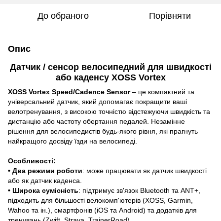
До обраного
Порівняти
Опис
Датчик / сенсор велосипедний для швидкості
або каденсу XOSS Vortex
XOSS Vortex Speed/Cadence Sensor
– це компактний та
універсальний датчик, який допомагає покращити ваші
велотренування, з високою точністю відстежуючи швидкість та
дистанцію або частоту обертання педалей. Незамінне
рішення для велосипедистів будь-якого рівня, які прагнуть
найкращого досвіду їзди на велосипеді.
Особливості:
• Два режими роботи
: може працювати як датчик швидкості
або як датчик каденса.
• Широка сумісність
: підтримує зв'язок Bluetooth та ANT+,
підходить для більшості велокомп'ютерів (XOSS, Garmin,
Wahoo та ін.), смартфонів (iOS та Android) та додатків для
тренувань (Zwift, Strava, TrainerRoad).