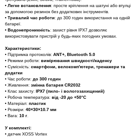
• Легке встановлення
: просте кріплення на шатуні або втулці
за допомогою резинок без додаткових інструментів.
•
Тривалий час роботи
: до 300 годин використання на одній
батареї.
•
Водонепроникність
: захист рівня IPX7 дозволяє
використовувати пристрій у будь-яких погодних умовах.
Характеристики:
• Підтримка протоколів:
ANT+, Bluetooth 5.0
• Режими роботи:
вимірювання швидкості/каденсу
• Сумісність:
смартфони, велокомп'ютери, тренажери та
додатки
• Час роботи:
до 300 годин
• Живлення:
змінна батарея CR2032
• Клас захисту:
IPX7 (пило- і вологозахищений)
• Робоча температура:
від -20 до +50°С
• Матеріал:
пластик
• Розміри:
40×30×10.7 мм
• Вага:
10 г
.
У комплекті:
• датчик XOSS Vortex