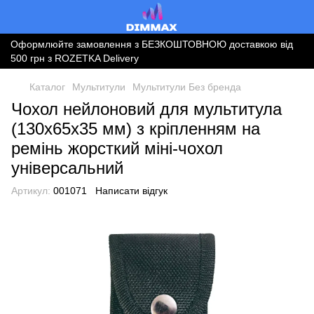
Оформлюйте замовлення з БЕЗКОШТОВНОЮ доставкою від
500 грн з ROZETKA Delivery
Каталог
Мультитули
Мультитули Без бренда
Чохол нейлоновий для мультитула
(130х65х35 мм) з кріпленням на
ремінь жорсткий міні-чохол
універсальний
Артикул:
001071
Написати відгук