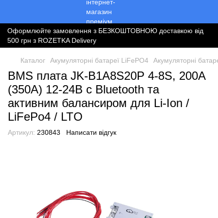
Оформлюйте замовлення з БЕЗКОШТОВНОЮ доставкою від
500 грн з ROZETKA Delivery
Каталог
Акумуляторні батареї LiFePO4
Акумуляторні батар
BMS плата JK-B1A8S20P 4-8S, 200A
(350A) 12-24В c Bluetooth та
активним балансиром для Li-Ion /
LiFePo4 / LTO
Артикул:
230843
Написати відгук