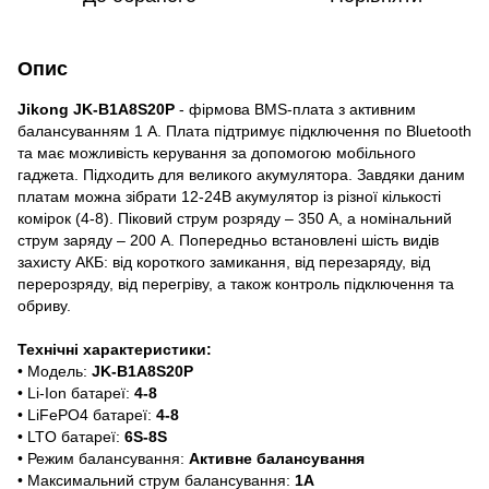
Опис
Jikong JK-B1A8S20P
- фірмова BMS-плата з активним
балансуванням 1 А. Плата підтримує підключення по Bluetooth
та має можливість керування за допомогою мобільного
гаджета. Підходить для великого акумулятора. Завдяки даним
платам можна зібрати 12-24В акумулятор із різної кількості
комірок (4-8). Піковий струм розряду – 350 А, а номінальний
струм заряду – 200 А. Попередньо встановлені шість видів
захисту АКБ: від короткого замикання, від перезаряду, від
перерозряду, від перегріву, а також контроль підключення та
обриву.
Технічні характеристики:
• Модель:
JK-B1A8S20P
• Li-Ion батареї:
4-8
• LiFePO4 батареї:
4-8
• LTO батареї:
6S-8S
• Режим балансування:
Активне балансування
• Максимальний струм балансування:
1A