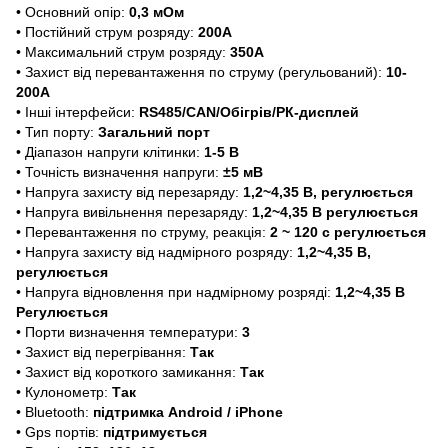
• Основний опір:
0,3 мОм
• Постійний струм розряду:
200A
• Максимальний струм розряду:
350A
• Захист від перевантаження по струму (регульований):
10-
200A
• Інші інтерфейси:
RS485/CAN/Обігрів/РК-дисплей
• Тип порту:
Загальний порт
• Діапазон напруги клітинки:
1-5 В
• Точність визначення напруги:
±5 мВ
• Напруга захисту від перезаряду:
1,2~4,35 В, регулюється
• Напруга вивільнення перезаряду:
1,2~4,35 В регулюється
• Перевантаження по струму, реакція:
2 ~ 120 с регулюється
• Напруга захисту від надмірного розряду:
1,2~4,35 В,
регулюється
• Напруга відновлення при надмірному розряді:
1,2~4,35 В
Регулюється
• Порти визначення температури:
3
• Захист від перегрівання:
Так
• Захист від короткого замикання:
Так
• Кулонометр:
Так
• Bluetooth:
підтримка Android / iPhone
• Gps портів:
підтримується