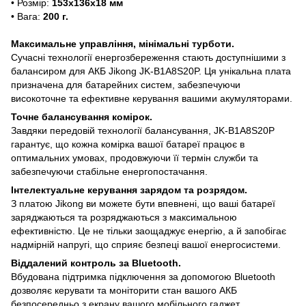
• Розмір:
153x136x18 мм
• Вага:
200 г.
Максимальне управління, мінімальні турботи.
Сучасні технології енергозбереження стають доступнішими з
балансиром для АКБ Jikong JK-B1A8S20P. Ця унікальна плата
призначена для батарейних систем, забезпечуючи
високоточне та ефективне керування вашими акумуляторами.
Точне балансування комірок.
Завдяки передовій технології балансування, JK-B1A8S20P
гарантує, що кожна комірка вашої батареї працює в
оптимальних умовах, продовжуючи її термін служби та
забезпечуючи стабільне енергопостачання.
Інтелектуальне керування зарядом та розрядом.
З платою Jikong ви можете бути впевнені, що ваші батареї
заряджаються та розряджаються з максимальною
ефективністю. Це не тільки заощаджує енергію, а й запобігає
надмірній напругі, що сприяє безпеці вашої енергосистеми.
Віддалений контроль за Bluetooth.
Вбудована підтримка підключення за допомогою Bluetooth
дозволяє керувати та моніторити стан вашого АКБ
безпосередньо з екрану вашого мобільного гаджет.