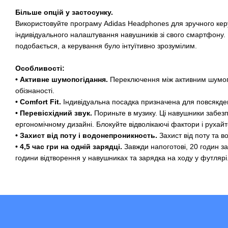
Більше опцій у застосунку.
Використовуйте програму Adidas Headphones для зручного ке
індивідуального налаштування навушників зі свого смартфону. 
подобається, а керування було інтуїтивно зрозумілим.
Особливості:
• Активне шумопогідання.
Переключення між активним шумо
обізнаності.
• Comfort Fit.
Індивідуальна посадка призначена для повсякде
• Перевісхідний звук.
Пориньте в музику. Ці навушники забезп
ергономічному дизайні. Блокуйте відволікаючі фактори і рухайт
• Захист від поту і водонепроникность.
Захист від поту та в
•
4,5 час гри на одній зарядці.
Завжди напоготові, 20 годин за
години відтворення у навушниках та зарядка на ходу у футлярі