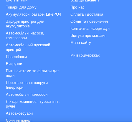
Мультитули
Вхід до кабінету
Товари для дому
Про нас
Акумуляторні батареї LiFePO4
Оплата і доставка
Зарядні пристрої для
Обмін та повернення
акумуляторів
Контактна інформація
Автомобільні насоси,
Відгуки про магазин
компресори
Мапа сайту
Автомобільний пусковий
пристрій
Ми в соцмережах
Павербанки
Викрутки
Питні системи та фільтри для
води
Перетворювачі напруги.
Інвертори
Автомобільні пилососи
Ліхтарі кемпінгові, туристичні,
ручні
Автоаксесуари
Сонячні панелі
Зарядні станції