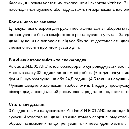
басами, широким частотним охопленням і високою чіткістю. З
насолодитися музикою або подкастами, які заряджають вас ен
Коли нічого не заважає.
Ці навушники створені для руху і поставляються з набором із т
налаштування більш комфортного розташування у вухах. Завд
дизайну вони не випадають під час бігу та не доставляють дис
спокійно носити протягом усього дня.
Відмінна автономність та еко-зарядка.
Adidas Z.N.E 01 ANC готові безперервно супроводжувати вас п
мають запас у 32 години автономної роботи (6 годин навушник
функції шумозаглушення або 24,5 години (4,5 години навушник
Функція швидкого заряджання забезпечить 1 годину прослухову
підзарядки, а спеціальний режим еко-заряджання подовжить т
Стильний дизайн.
З бездротовими навушниками Adidas Z.N.E 01 ANC ви завжди буд
сучасний утилітарний дизайн з акцентами у спортивному стилі
образу, незважаючи чи це тренування, чи повсякденне життя.