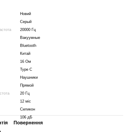
Новий
Серый
астота
20000 Гц
Вакуумные
Bluetooth
Китай
16 Ом
Type C
Наушники
Прямой
стота
20 Гц
12 міс
Силикон
106 дБ
нтія
Повернення
р