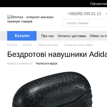
Перейти до основного контенту
Оформлюйт
+38(099) 330-01-13
Каталог
Про нас
Оплата і доставка
Обмін та 
Головна
Каталог
Товари для дому
Товари для дому Adidas
Бездротові навушники Adida
Немає в наявності
Написати відгук