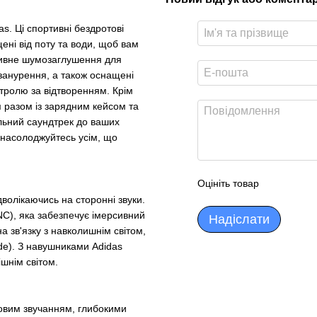
s. Ці спортивні бездротові
ні від поту та води, щоб вам
тивне шумозаглушення для
 занурення, а також оснащені
тролю за відтворенням. Крім
и
разом із зарядним кейсом та
льний саундтрек до ваших
 насолоджуйтесь усім, що
Оцініть товар
волікаючись на сторонні звуки.
C), яка забезпечує імерсивний
Надіслати
 зв'язку з навколишнім світом,
de). З навушниками Adidas
ішнім світом.
довим звучанням, глибокими