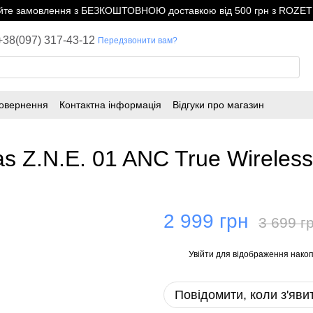
е замовлення з БЕЗКОШТОВНОЮ доставкою від 500 грн з ROZETK
+38(097) 317-43-12
Передзвонити вам?
повернення
Контактна інформація
Відгуки про магазин
s Z.N.E. 01 ANC True Wireless
2 999 грн
3 699 г
Увійти
для відображення накоп
%
Повідомити, коли з'яви