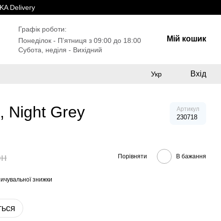
A Delivery
Графік роботи:
Мій кошик
Понеділок - Пʼятниця з 09:00 до 18:00
Субота, неділя - Вихідний
Вхід
Укр
, Night Grey
Артикул
230718
рн
Порівняти
В бажання
ичувальної знижки
ться