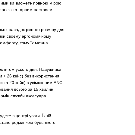
 ними ви зможете повною мірою
ергією та гарним настроєм.
рьох насадок різного розміру для
яки своєму ергономічному
комфорту, тому їх можна
ротягом усього дня. Навушники
и + 26 кейс) без використання
и та 20 кейс) з увімкненим ANC.
вання всього за 15 хвилин
ермін служби аксесуара.
ете в центрі уваги. Їхній
 стане родзинкою будь-якого