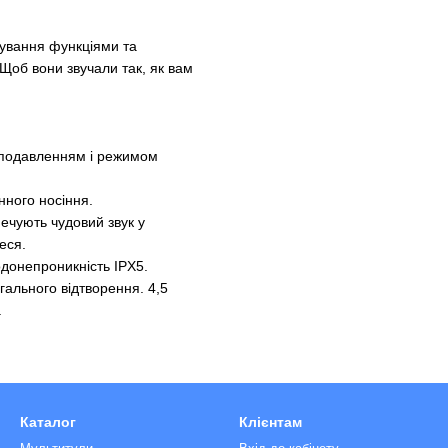
рування функціями та
Щоб вони звучали так, як вам
подавленням і режимом
нного носіння.
ечують чудовий звук у
еся.
одонепроникність IPX5.
гального відтворення. 4,5
.
Каталог
Клієнтам