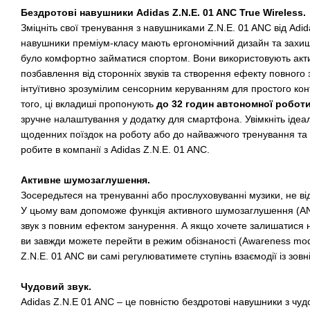
Бездротові навушники Adidas Z.N.E. 01 ANC True Wireless.
Зміцніть свої тренування з навушниками Z.N.E. 01 ANC від Adida
навушники преміум-класу мають ергономічний дизайн та захище
було комфортно займатися спортом. Вони використовують ак
позбавлення від сторонніх звуків та створення ефекту повного
інтуїтивно зрозумілим сенсорним керуванням для простого кон
того, ці вкладиші пропонують
до 32 годин автономної робот
зручне налаштування у додатку для смартфона. Увімкніть ідеа
щоденних поїздок на роботу або до найважчого тренування та
робите в компанії з Adidas Z.N.E. 01 ANC.
Активне шумозаглушення.
Зосередьтеся на тренуванні або прослуховуванні музики, не від
У цьому вам допоможе функція активного шумозаглушення (AN
звук з повним ефектом занурення. А якщо хочете залишатися на
ви завжди можете перейти в режим обізнаності (Awareness mo
Z.N.E. 01 ANC ви самі регулюватимете ступінь взаємодії із зовн
Чудовий звук.
Adidas Z.N.E 01 ANC – це повністю бездротові навушники з чу