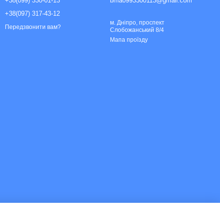
+38(099) 330-01-13
bma0993300113@gmail.com
+38(097) 317-43-12
м. Дніпро, проспект
Передзвонити вам?
Слобожанський 8/4
Мапа проїзду