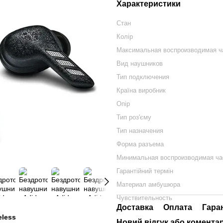
Характеристики
Стан
Колір
Максимальная воспроизводимая ч
Вид наушников
Тип подключения
Країна виробник
Опір
Тип роз'єму
Тип назначения
Форма разъема
Минимальная воспроизводимая ча
Гарантійний термін
Материал амбушюра
Чувствительность
Доставка
Оплата
Гара
eless
Новий відгук або комента