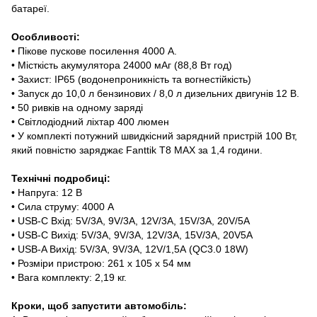
батареї.
Особливості:
• Пікове пускове посилення 4000 А.
• Місткість акумулятора 24000 мАг (88,8 Вт год)
• Захист: IP65 (водонепроникність та вогнестійкість)
• Запуск до 10,0 л бензинових / 8,0 л дизельних двигунів 12 В.
• 50 ривків на одному заряді
• Світлодіодний ліхтар 400 люмен
• У комплекті потужний швидкісний зарядний пристрій 100 Вт,
який повністю заряджає Fanttik T8 MAX за 1,4 години.
Технічні подробиці:
• Напруга: ‎12 В
• Сила струму: 4000 А
• USB-C Вхід: 5V/3А, 9V/3А, 12V/3А, 15V/3A, 20V/5A
• USB-C Вихід: 5V/3А, 9V/3А, 12V/3А, 15V/3A, 20V5A
• USB-A Вихід: 5V/3А, 9V/3А, 12V/1,5А (QC3.0 18W)
• Розміри пристрою: ‎261 х 105 х 54 мм
• Вага комплекту: 2,19 кг.
Кроки, щоб запустити автомобіль: