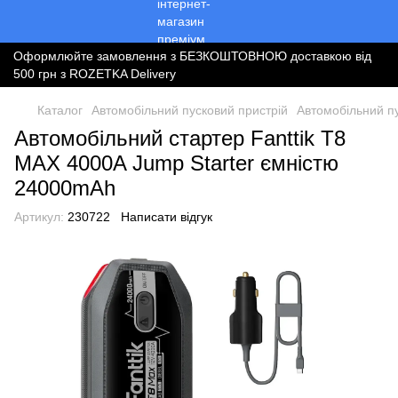
Оформлюйте замовлення з БЕЗКОШТОВНОЮ доставкою від
500 грн з ROZETKA Delivery
Каталог
Автомобільний пусковий пристрій
Автомобільний пу
Автомобільний стартер Fanttik T8
MAX 4000A Jump Starter ємністю
24000mAh
Артикул:
230722
Написати відгук