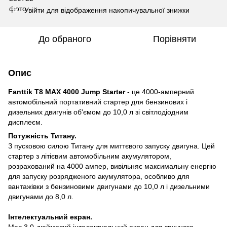
Увійти
для відображення накопичувальної знижки
%
До обраного
Порівняти
Опис
Fanttik T8 MAX 4000 Jump Starter
- це 4000-амперний
автомобільний портативний стартер для бензинових і
дизельних двигунів об'ємом до 10,0 л зі світлодіодним
дисплеєм.
Потужність Титану.
З пусковою силою Титану для миттєвого запуску двигуна. Цей
стартер з літієвим автомобільним акумулятором,
розрахований на 4000 ампер, вивільняє максимальну енергію
для запуску розрядженого акумулятора, особливо для
вантажівки з бензиновими двигунами до 10,0 л і дизельними
двигунами до 8,0 л.
Інтелектуальний екран.
Має 3,0-дюймовий інтелектуальний екран для зручного