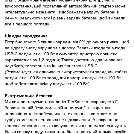
використання, цей портативний автомобільний стартер може
інтелектуально визначати і відображати напругу батареї в
режимі реального часу і рівень заряду батареї, щоб ви знали
все з першого погляду.
Швидка заряджання.
Потрібно всього 5 хвилин зарядки від 0% до одного ривка, щоб
ви відразу знову вирушили в дорогу. Завдяки входу та виходу
USB-C потужністю 100 Вт акумулятор пристрою повністю
заряджається за 1,2 години; Також достатньо для живлення
ноутбуків, телефонів та інших пристроїв USB-C.
(Рекомендується одночасно використовувати зарядний кабель
потужністю 100 Вт та зарядний пристрій потужністю 100 Вт,
щоб забезпечити вхідну потужність 100 Вт.)
Екстремальна безпека.
Ми використовуємо технологію TenSafe та покращуємо її.
Завдяки нашій безпомилковій конструкції зі зворотною
полярністю та іскробезпечною технологією ви можете не
турбуватися про неправильне підключення. А покращена
теплова ефективність та керування живленням забезпечують
більш високу продуктивність та більш тривалий термін служби