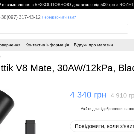
е замовлення з БЕЗКОШТОВНОЮ доставкою від 500 грн з ROZETK
+38(097) 317-43-12
Передзвонити вам?
повернення
Контактна інформація
Відгуки про магазин
k
tik V8 Mate, 30AW/12kPa, Bla
4 340 грн
4 910 г
Увійти
для відображення накоп
%
Повідомити, коли з'яви