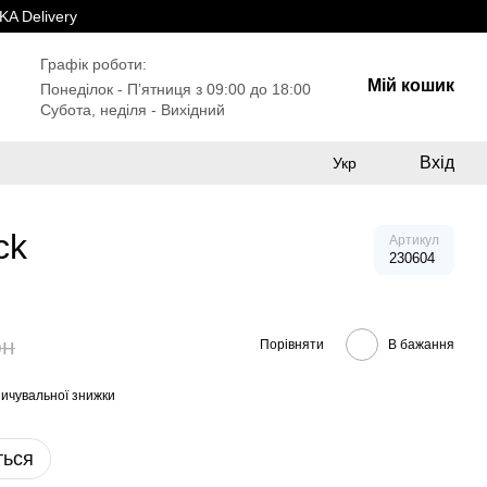
A Delivery
Графік роботи:
Мій кошик
Понеділок - Пʼятниця з 09:00 до 18:00
Субота, неділя - Вихідний
Вхід
Укр
ck
Артикул
230604
рн
Порівняти
В бажання
ичувальної знижки
ться