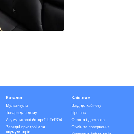
Каталог
Клієнтам
Мультитули
Вхід до кабінету
Товари для дому
Про нас
Акумуляторні батареї LiFePO4
Оплата і доставка
Зарядні пристрої для
Обмін та повернення
акумуляторів