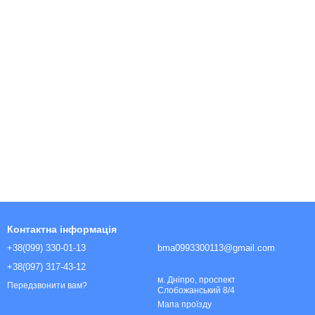
Контактна інформація
+38(099) 330-01-13
bma0993300113@gmail.com
+38(097) 317-43-12
м. Дніпро, проспект
Передзвонити вам?
Слобожанський 8/4
Мапа проїзду