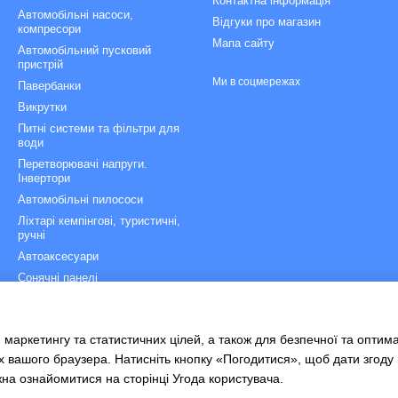
Контактна інформація
Автомобільні насоси,
Відгуки про магазин
компресори
Мапа сайту
Автомобільний пусковий
пристрій
Ми в соцмережах
Павербанки
Викрутки
Питні системи та фільтри для
води
Перетворювачі напруги.
Інвертори
Автомобільні пилососи
Ліхтарі кемпінгові, туристичні,
ручні
Автоаксесуари
Сонячні панелі
Зарядні станції
Рятувальні сходи
 маркетингу та статистичних цілей, а також для безпечної та оптим
Велоаксесуари
х вашого браузера. Натисніть кнопку «Погодитися», щоб дати згоду
жна ознайомитися на сторінці
Угода користувача
.