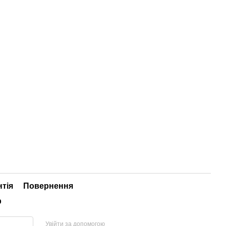
нтія
Повернення
р
Увійти за допомогою