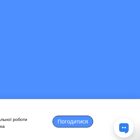
альної роботи
Погодитися
 на