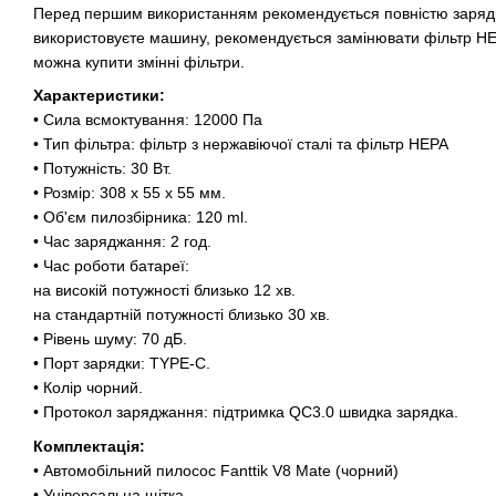
Перед першим використанням рекомендується повністю заряди
використовуєте машину, рекомендується замінювати фільтр HEP
можна купити змінні фільтри.
Характеристики:
• Сила всмоктування: 12000 Па
• Тип фільтра: фільтр з нержавіючої сталі та фільтр HEPA
• Потужність: 30 Вт.
• Розмір: 308 х 55 х 55 мм.
• Об'єм пилозбірника: 120 ml.
• Час заряджання: 2 год.
• Час роботи батареї:
на високій потужності близько 12 хв.
на стандартній потужності близько 30 хв.
• Рівень шуму: 70 дБ.
• Порт зарядки: TYPE-C.
• Колір чорний.
• Протокол заряджання: підтримка QC3.0 швидка зарядка.
Комплектація:
• Автомобільний пилосос Fanttik V8 Mate (чорний)
• Універсальна щітка