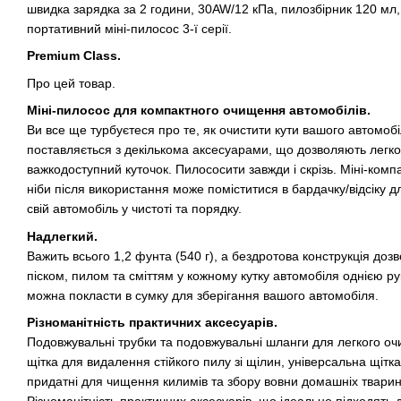
швидка зарядка за 2 години, 30AW/12 кПа, пилозбірник 120 мл,
портативний міні-пилосос 3-ї серії.
Premium Class.
Про цей товар.
Міні-пилосос для компактного очищення автомобілів.
Ви все ще турбуєтеся про те, як очистити кути вашого автомобі
поставляється з декількома аксесуарами, що дозволяють легко
важкодоступний куточок. Пилососити завжди і скрізь. Міні-комп
ніби після використання може поміститися в бардачку/відсіку 
свій автомобіль у чистоті та порядку.
Надлегкий.
Важить всього 1,2 фунта (540 г), а бездротова конструкція доз
піском, пилом та сміттям у кожному кутку автомобіля однією р
можна покласти в сумку для зберігання вашого автомобіля.
Різноманітність практичних аксесуарів.
Подовжувальні трубки та подовжувальні шланги для легкого оч
щітка для видалення стійкого пилу зі щілин, універсальна щітк
придатні для чищення килимів та збору вовни домашніх тварин
Різноманітність практичних аксесуарів, що ідеально підходять