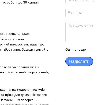
 час роботи до 30 хвилин,
ля? Fanttik V8 Mate
 очистити кожен
актний пилосос виглядає так,
Оцініть товар
для зберігання. Завжди тримайте
Надіслати
воляє легко справлятися з
укою. Компактний і портативний,
ищення важкодоступних кутів,
а та щітка для домашніх тварин,
 із тканинних поверхонь.
 для автомобільного прибирання.