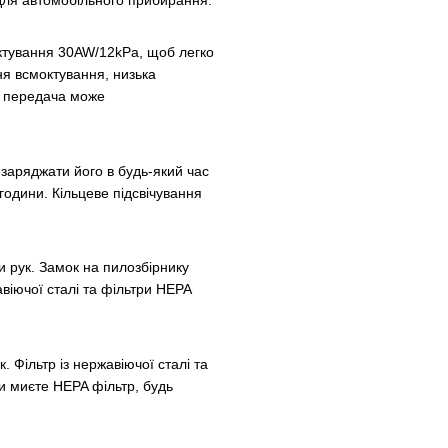
ктування 30AW/12kPa, щоб легко
ння всмоктування, низька
а передача може
заряджати його в будь-який час
 години. Кільцеве підсвічування
 рук. Замок на пилозбірнику
віючої сталі та фільтри HEPA
 Фільтр із нержавіючої сталі та
и миєте HEPA фільтр, будь