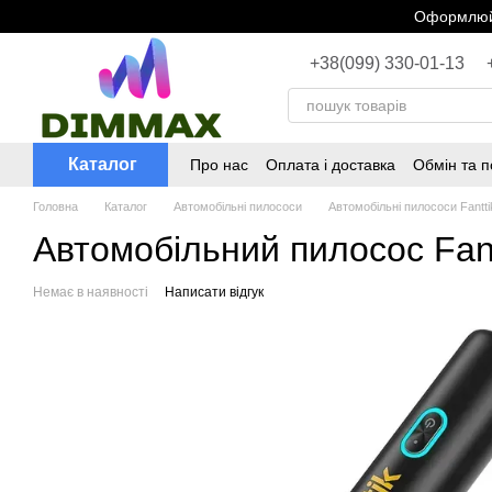
Перейти до основного контенту
Оформлюйт
+38(099) 330-01-13
Каталог
Про нас
Оплата і доставка
Обмін та 
Головна
Каталог
Автомобільні пилососи
Автомобільні пилососи Fantti
Автомобільний пилосос Fant
Немає в наявності
Написати відгук