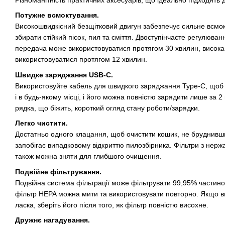
Потужне всмоктування.
Високошвидкісний безщітковий двигун забезпечує сильне всмо
збирати стійкий пісок, пил та сміття. Двоступінчасте регулюва
передача може використовуватися протягом 30 хвилин, висок
використовуватися протягом 12 хвилин.
Швидке заряджання USB-C.
Використовуйте кабель для швидкого заряджання Type-C, щоб 
і в будь-якому місці, і його можна повністю зарядити лише за 2
рядка, що біжить, короткий огляд стану роботи/зарядки.
Легко чистити.
Достатньо одного клацання, щоб очистити кошик, не бруднивши
запобігає випадковому відкриттю пилозбірника. Фільтри з нержа
також можна зняти для глибшого очищення.
Подвійне фільтрування.
Подвійна система фільтрації може фільтрувати 99,95% частинок.
фільтр HEPA можна мити та використовувати повторно. Якщо в
ласка, зберіть його після того, як фільтр повністю висохне.
Дружнє нагадування.