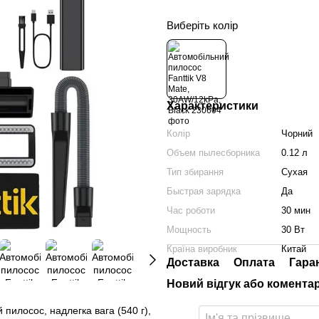
Виберіть колір
Характеристики
Колір
Чорний
Объем пылесборника
0.12 л
Тип збирання
Сухая
Быстрая зарядка
Да
Час роботи
30 мин
Мощность
30 Вт
Країна виробник
Китай
Доставка
Оплата
Гара
Новий відгук або комента
пилосос, надлегка вага (540 г),